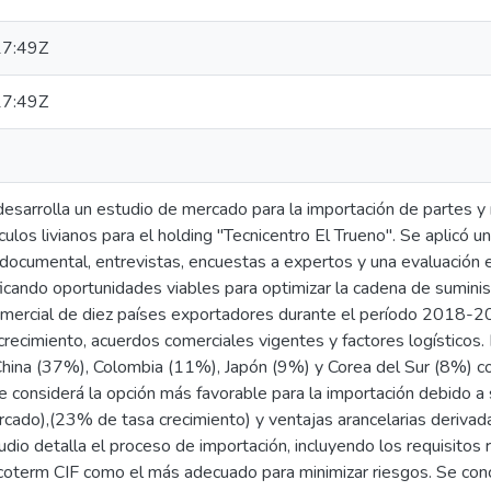
7:49Z
7:49Z
 desarrolla un estudio de mercado para la importación de partes 
ulos livianos para el holding "Tecnicentro El Trueno". Se aplicó
 documental, entrevistas, encuestas a expertos y una evaluación 
ificando oportunidades viables para optimizar la cadena de suminist
ercial de diez países exportadores durante el período 2018-2023
recimiento, acuerdos comerciales vigentes y factores logísticos.
China (37%), Colombia (11%), Japón (9%) y Corea del Sur (8%) c
e considerá la opción más favorable para la importación debido 
rcado),(23% de tasa crecimiento) y ventajas arancelarias derivad
udio detalla el proceso de importación, incluyendo los requisitos 
ncoterm CIF como el más adecuado para minimizar riesgos. Se con