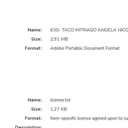
Name:
630- TACO INTRIAGO ANGELA NICO
Size:
2.91 MB
Format:
Adobe Portable Document Format
Name:
license.txt
Size:
1.27 KB
Format:
Item-specific license agreed upon to s
Description: