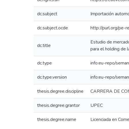
dc.subject
Importación automo
dc.subject.ocde
http://purl.org/pe
Estudio de mercado
dc.title
para el holding de 
dc.type
info:eu-repo/seman
dc.type.version
info:eu-repo/seman
thesis.degree.discipline
CARRERA DE CO
thesis.degree.grantor
UPEC
thesis.degree.name
Licenciada en Come