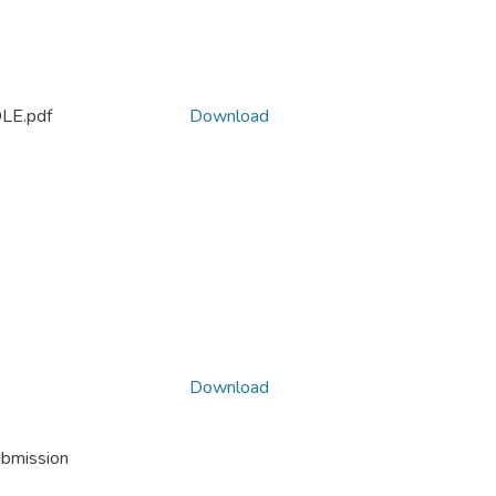
LE.pdf
Download
Download
ubmission