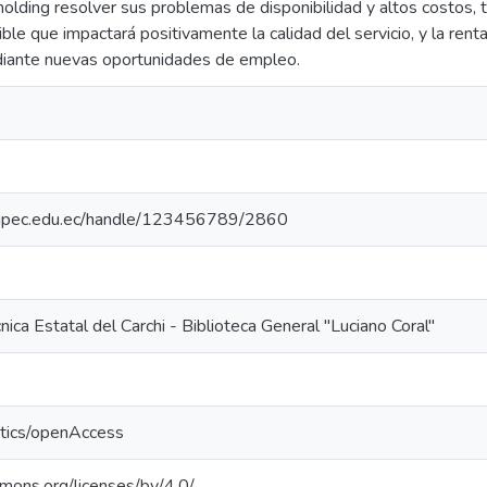
 holding resolver sus problemas de disponibilidad y altos costos,
le que impactará positivamente la calidad del servicio, y la rentab
diante nuevas oportunidades de empleo.
io.upec.edu.ec/handle/123456789/2860
nica Estatal del Carchi - Biblioteca General "Luciano Coral"
ntics/openAccess
mmons.org/licenses/by/4.0/