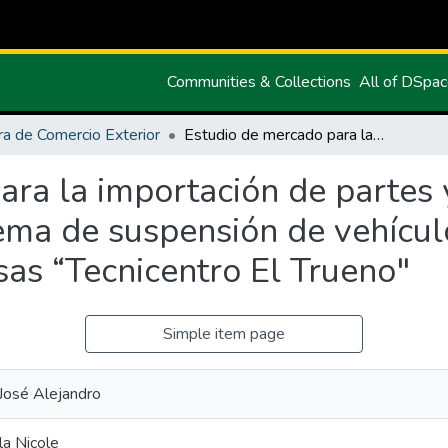
Communities & Collections
All of DSpa
ra de Comercio Exterior
Estudio de mercado para la importación de partes y repuestos automotrices del sistema de suspensión de vehículos livianos para el holding de las empresas “Tecnicentro El Trueno"
ara la importación de partes 
ema de suspensión de vehículo
sas “Tecnicentro El Trueno"
Simple item page
 José Alejandro
la Nicole