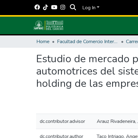
Log In
Home
Facultad de Comercio Internacional, Integración, Administración y Economía Empresarial
Carre
Estudio de mercado p
automotrices del sist
holding de las empre
dc.contributor.advisor
Arauz Rivadeneira,
dc.contributor.author
Taco Intriago, Ange