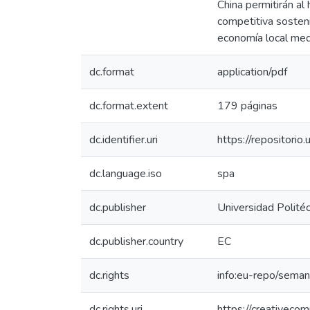
China permitirán al
competitiva sostenib
economía local me
dc.format
application/pdf
dc.format.extent
179 páginas
dc.identifier.uri
https://repositor
dc.language.iso
spa
dc.publisher
Universidad Politéc
dc.publisher.country
EC
dc.rights
info:eu-repo/sema
dc.rights.uri
https://creativeco