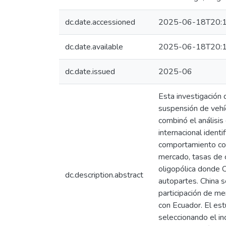
dc.date.accessioned
2025-06-18T20:1
dc.date.available
2025-06-18T20:1
dc.date.issued
2025-06
Esta investigación
suspensión de vehíc
combinó el análisis
internacional ident
comportamiento com
mercado, tasas de c
oligopólica donde 
dc.description.abstract
autopartes. China s
participación de me
con Ecuador. El est
seleccionando el i