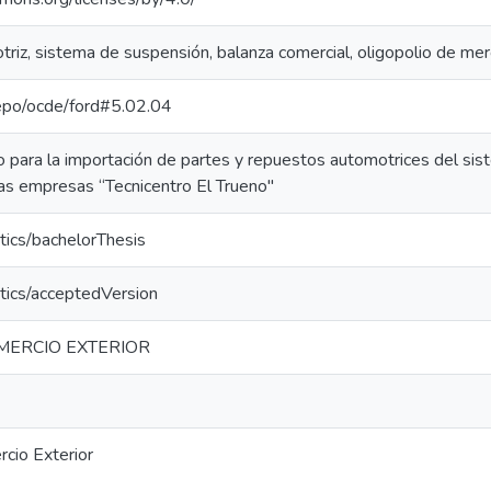
triz, sistema de suspensión, balanza comercial, oligopolio de me
-repo/ocde/ford#5.02.04
 para la importación de partes y repuestos automotrices del sis
las empresas “Tecnicentro El Trueno"
tics/bachelorThesis
tics/acceptedVersion
MERCIO EXTERIOR
rcio Exterior