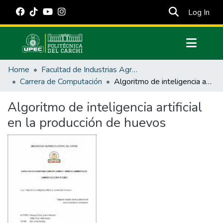
(cur
Log In
Communities & Collections
Home
Facultad de Industrias Agropecuarias y Ciencias Ambientales
All of DSpace
Carrera de Computación
Algoritmo de inteligencia artificial en la producción de huevos
Statistics
Algoritmo de inteligencia artificial
Estadísticas Externas
en la producción de huevos
Manuales