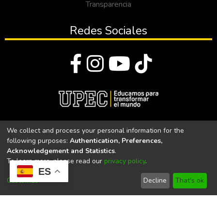
Transparencia
Redes Sociales
© Todos los derechos reservados 2023
We collect and process your personal information for the
following purposes:
Authentication, Preferences,
Universidad Politécnica Estatal del Carchi
Acknowledgement and Statistics
.
To learn more, please read our
privacy policy
.
Universidad Politécnica Estatal del Carchi | Acreditada por el
ES
CACES Resolución N°. 160-SE-33-CACES-2020
Customize
Decline
That's ok