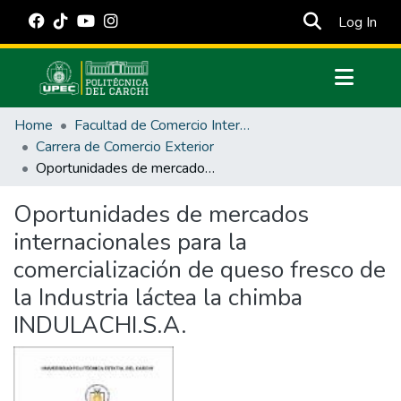
(cur
Log In
Communities & Collections
Home
Facultad de Comercio Internacional, Integración, Administración y Economía Empresarial
All of DSpace
Carrera de Comercio Exterior
Oportunidades de mercados internacionales para la comercialización de queso fresco de la Industria láctea la chimba INDULACHI.S.A.
Statistics
Estadísticas Externas
Oportunidades de mercados
internacionales para la
Manuales
comercialización de queso fresco de
la Industria láctea la chimba
INDULACHI.S.A.