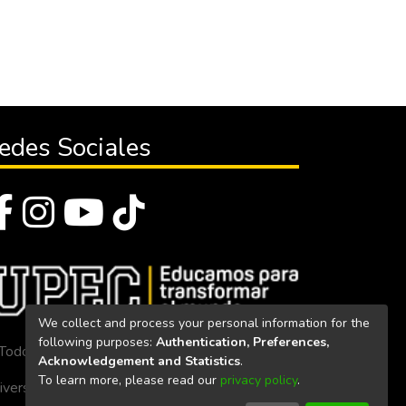
edes Sociales
We collect and process your personal information for the
following purposes:
Authentication, Preferences,
Todos los derechos reservados 2023
Acknowledgement and Statistics
.
To learn more, please read our
privacy policy
.
iversidad Politécnica Estatal del Carchi