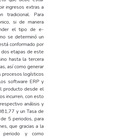
ir ingresos extras a
 tradicional. Para
ónico, si de manera
ender el tipo de e-
smo se determinó un
está conformado por
s dos etapas de este
ino hasta la tercera
das, así como generar
s procesos logísticos
e los software ERP y
el producto desde el
s incurren, con esto
respectivo análisis y
081,77 y un Tasa de
de 5 periodos, para
ones, que gracias a la
a periodo y como