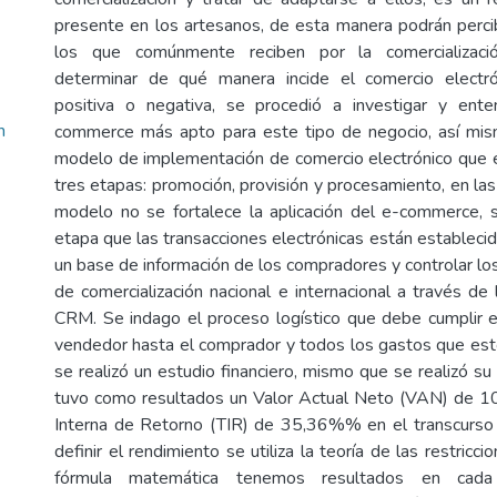
presente en los artesanos, de esta manera podrán percib
los que comúnmente reciben por la comercialización
determinar de qué manera incide el comercio electr
positiva o negativa, se procedió a investigar y ent
n
commerce más apto para este tipo de negocio, así mi
modelo de implementación de comercio electrónico que 
tres etapas: promoción, provisión y procesamiento, en la
modelo no se fortalece la aplicación del e-commerce, s
etapa que las transacciones electrónicas están estableci
un base de información de los compradores y controlar lo
de comercialización nacional e internacional a través d
CRM. Se indago el proceso logístico que debe cumplir 
vendedor hasta el comprador y todos los gastos que esto
se realizó un estudio financiero, mismo que se realizó su 
tuvo como resultados un Valor Actual Neto (VAN) de 1
Interna de Retorno (TIR) de 35,36%% en el transcurso 
definir el rendimiento se utiliza la teoría de las restricci
fórmula matemática tenemos resultados en cad