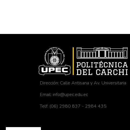
Dirección: Calle Antisana y Av. Universitaria
Email: info@upec.edu.ec
Telf: (06) 2980 837 - 2984 435