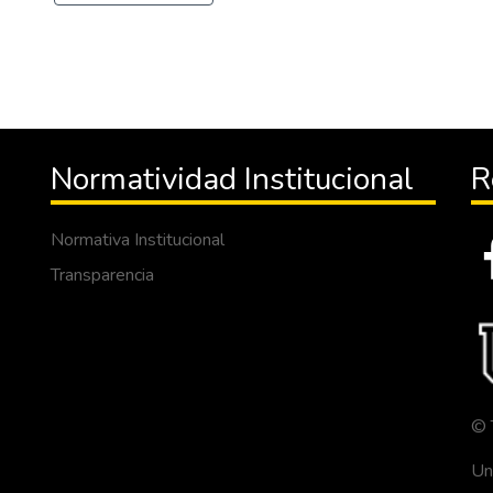
Normatividad Institucional
R
Normativa Institucional
Transparencia
© 
Un