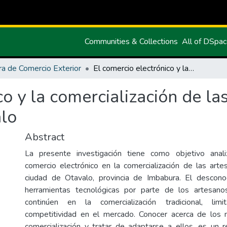
Communities & Collections
All of DSpa
ra de Comercio Exterior
El comercio electrónico y la comercialización de las artesanías textiles de la ciudad de Otavalo
o y la comercialización de las
alo
Abstract
La presente investigación tiene como objetivo anal
comercio electrónico en la comercialización de las artes
ciudad de Otavalo, provincia de Imbabura. El descon
herramientas tecnológicas por parte de los artesan
continúen en la comercialización tradicional, lim
competitividad en el mercado. Conocer acerca de lo
comercialización y tratar de adaptarse a ellos, es un