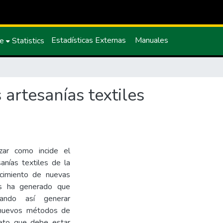
Estadísticas Externas
Manuales
ce
Statistics
 artesanías textiles
izar como incide el
anías textiles de la
ocimiento de nuevas
os ha generado que
itando así generar
s nuevos métodos de
 reto que debe estar