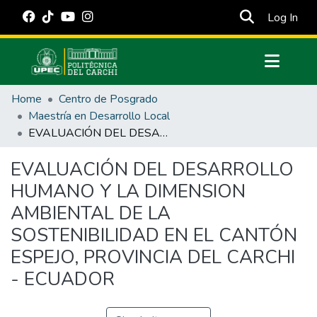
(cur
Log In
Communities & Collections
Home
Centro de Posgrado
All of DSpace
Maestría en Desarrollo Local
EVALUACIÓN DEL DESARROLLO HUMANO Y LA DIMENSION AMBIENTAL DE LA SOSTENIBILIDAD EN EL CANTÓN ESPEJO, PROVINCIA DEL CARCHI - ECUADOR
Statistics
Estadísticas Externas
EVALUACIÓN DEL DESARROLLO
HUMANO Y LA DIMENSION
Manuales
AMBIENTAL DE LA
SOSTENIBILIDAD EN EL CANTÓN
ESPEJO, PROVINCIA DEL CARCHI
- ECUADOR