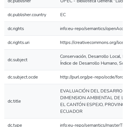
dc.publisher
UPEC - Biblioteca General "Lucian
dc.publisher.country
EC
dc.rights
info:eu-repo/semantics/openAcce
dc.rights.uri
https://creativecommons.org/licen
Conservación, Desarrollo Local, Di
dc.subject
Índice de Desarrollo Humano, Sost
dc.subject.ocde
http://purl.org/pe-repo/ocde/ford
EVALUACIÓN DEL DESARROL
DIMENSION AMBIENTAL DE LA
dc.title
EL CANTÓN ESPEJO, PROVINCI
ECUADOR
dc.type
info:eu-repo/semantics/masterThe