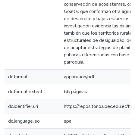
conservación de ecosistemas, contr
Goaltal que conforman otra agrupa
de desarrollo y bajos esfuerzos e
investigación evidencia las dinámic
también que los territorios rurale
estructurales de desigualdad, des
de adaptar estrategias de planifica
públicas diferenciadas con base a 
parroquia.
dc.format
application/pdf
dc.format.extent
88 páginas
dc.identifier.uri
https://repositorio.upec.edu.ec
dc.language.iso
spa