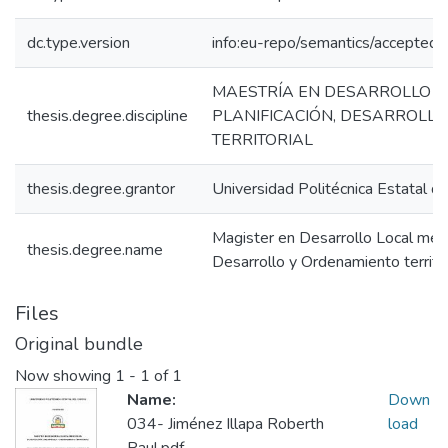
dc.type.version
info:eu-repo/semantics/acceptedV
MAESTRÍA EN DESARROLLO L
thesis.degree.discipline
PLANIFICACIÓN, DESARROLL
TERRITORIAL
thesis.degree.grantor
Universidad Politécnica Estatal de
Magister en Desarrollo Local menc
thesis.degree.name
Desarrollo y Ordenamiento territor
Files
Original bundle
Now showing
1 - 1 of 1
Name:
Down
034- Jiménez Illapa Roberth
load