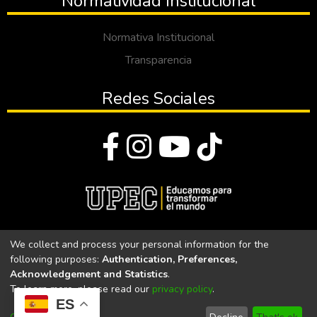
Normatividad Institucional
Normativa Institucional
Transparencia
Redes Sociales
© Todos los derechos reservados 2023
We collect and process your personal information for the
following purposes:
Authentication, Preferences,
Universidad Politécnica Estatal del Carchi
Acknowledgement and Statistics
.
To learn more, please read our
privacy policy
.
Universidad Politécnica Estatal del Carchi | Acreditada por el
ES
CACES Resolución N°. 160-SE-33-CACES-2020