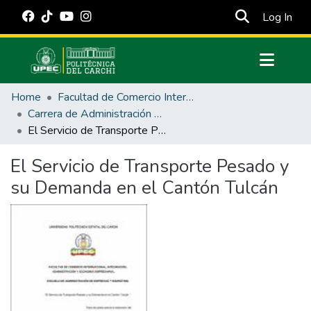
(cur
Log In
Communities & Collections
Home
Facultad de Comercio Internacional, Integración, Administración y Economía Empresarial
All of DSpace
Carrera de Administración de Empresas y Marketing
El Servicio de Transporte Pesado y su Demanda en el Cantón Tulcán
Statistics
Estadísticas Externas
El Servicio de Transporte Pesado y
su Demanda en el Cantón Tulcán
Manuales