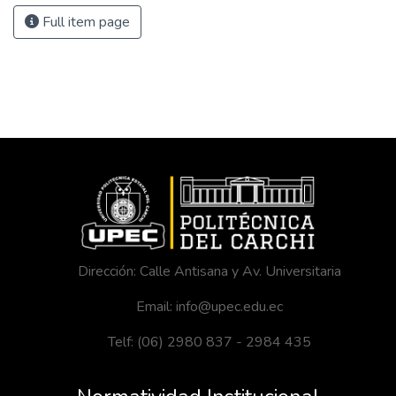
Full item page
Dirección: Calle Antisana y Av. Universitaria
Email: info@upec.edu.ec
Telf: (06) 2980 837 - 2984 435