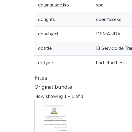
dc.language.iso
spa
dc.rights
openAccess
dc.subject
DEMANDA
dc.title
El Servicio de T
dc.type
bachelorThesis
Files
Original bundle
Now showing
1 - 1 of 1