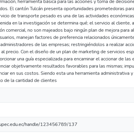
ormación, herramienta básica para las acciones y toma de decision
dos. El cantón Tulcán presenta oportunidades prometedoras para 
rvicio de transporte pesado es una de las actividades económicas 
enida en la investigación se determina qué; el servicio al cliente, 
ón comercial, no son majeados bajo ningún plan de mejora para a
suarios, manejan factores de preferencia relacionados únicamente c
s administradores de las empresas; restringiéndolos a realizar acc
 al precio. Con el diseño de un plan de marketing de servicios esp
rcionar una guía especializada para encaminar el accionar de las
nciar objetivamente resultados favorables para las mismas; impul
enciar en sus costos. Siendo esta una herramienta administrativa y 
to de la cantidad de clientes
io.upec.edu.ec/handle/123456789/137