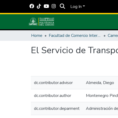
Log In
Home
Facultad de Comercio Internacional, Integración, Administración y Economía Empresarial
El Servicio de Trans
dc.contributor.advisor
Almeida, Diego
dc.contributor.author
Montenegro Pincha
dc.contributor.deparment
Administración d