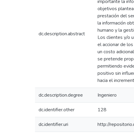
importante la inf
objetivos plantea
prestación del se
la información obt
humano y la gesti
dc.description.abstract
Los clientes y/o u
el accionar de lo
un costo adicional
se pretende propo
permitiendo evide
positivo sin influ
hacia el incremen
dc.description.degree
Ingeniero
dc.identifier.other
128
dc.identifier.uri
http://repositor