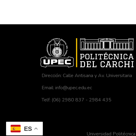
Dirección: Calle Antisana y Av. Universitaria
Email: info@upec.edu.ec
Telf: (06) 2980 837 - 2984 435
ES
Universidad Politécni