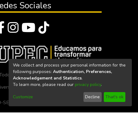
edes Sociales
We collect and process your personal information for the
following purposes:
Authentication, Preferences,
Todos los derechos reservados 2023
Acknowledgement and Statistics
.
To learn more, please read our
privacy policy
.
iversidad Politécnica Estatal del Carchi
Customize
Decline
That's ok
. 160-SE-33-CACES-2020