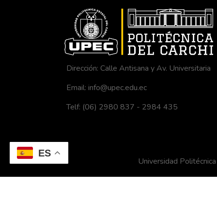
Dirección: Calle Antisana y Av. Universitaria
Email: info@upec.edu.ec
Telf: (06) 2980 837 - 2984 435
ES
Universidad Politécni