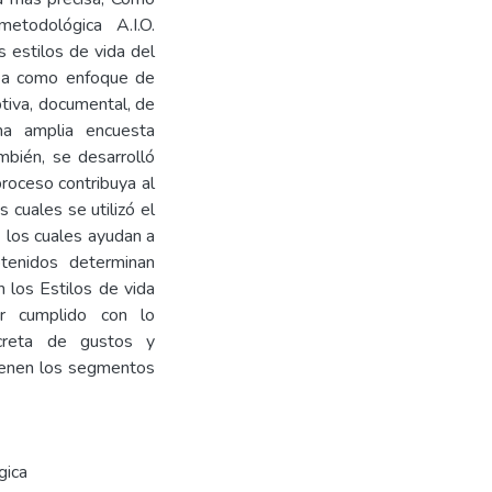
etodológica A.I.O.
s estilos de vida del
tea como enfoque de
ptiva, documental, de
na amplia encuesta
mbién, se desarrolló
proceso contribuya al
 cuales se utilizó el
 los cuales ayudan a
btenidos determinan
 los Estilos de vida
r cumplido con lo
ncreta de gustos y
 tienen los segmentos
gica