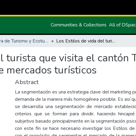
Communities & Collections
All of DSpa
Carrera de Turismo y Ecoturimo
Los Estilos de vida del turista que visita el cantón Tulcán y su incidencia en la segmentación de mercados turísticos
l turista que visita el cantón 
e mercados turísticos
Abstract
La segmentación es una estrategia clave del marketing pu
demanda de la manera más homogénea posible. Es así que
se desarrolla una segmentación de mercado establecid
criterios que se forman para dividir, haciendo hincap
subjetivo basado principalmente en la segmentación psico
con este fin se hace necesario investigar los Estilos de
con el propósito de segmentar el mercado de la maner