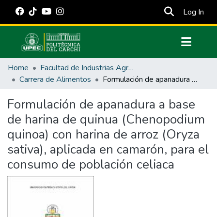
(cur
Log In
Communities & Collections
Home
Facultad de Industrias Agropecuarias y Ciencias Ambientales
All of DSpace
Carrera de Alimentos
Formulación de apanadura a base de harina de quinua (Chenopodium quinoa) con harina de arroz (Oryza sativa), aplicada en camarón, para el consumo de población celiaca
Statistics
Formulación de apanadura a base
Estadísticas Externas
de harina de quinua (Chenopodium
Manuales
quinoa) con harina de arroz (Oryza
sativa), aplicada en camarón, para el
consumo de población celiaca