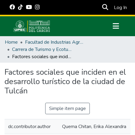
(cur
Log In
Communities & Collections
Home
Facultad de Industrias Agropecuarias y Ciencias Ambientales
All of DSpace
Carrera de Turismo y Ecoturimo
Factores sociales que inciden en el desarrollo turístico de la ciudad de Tulcán
Statistics
Estadísticas Externas
Factores sociales que inciden en el
desarrollo turístico de la ciudad de
Manuales
Tulcán
Simple item page
dc.contributor.author
Quema Chitan, Erika Alexandra