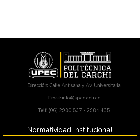
Dirección: Calle Antisana y Av. Universitaria
Email: info@upec.edu.ec
Telf: (06) 2980 837 - 2984 435
Normatividad Institucional