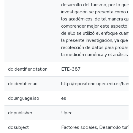
desarrollo del turismo, por lo que e
investigación se presenta como un
los académicos, de tal manera que
comprender mejor este aspecto d
de ello se utilizó el enfoque cuanti
la presente investigación, ya que se 
recolección de datos para probar h
la medición numérica y el análisis e
dc.identifier.citation
ETE-387
dc.identifier.uri
http://repositorio.upec.edu.ec/h
dc.language.iso
es
dc.publisher
Upec
dc.subject
Factores sociales, Desarrollo turíst