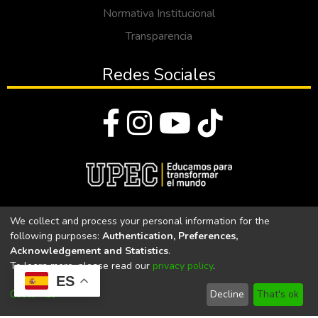
Normativa Institucional
Transparencia
Redes Sociales
© Todos los derechos reservados 2023
We collect and process your personal information for the
following purposes:
Authentication, Preferences,
Universidad Politécnica Estatal del Carchi
Acknowledgement and Statistics
.
To learn more, please read our
privacy policy
.
Universidad Politécnica Estatal del Carchi | Acreditada por el
ES
CACES Resolución N°. 160-SE-33-CACES-2020
Customize
Decline
That's ok