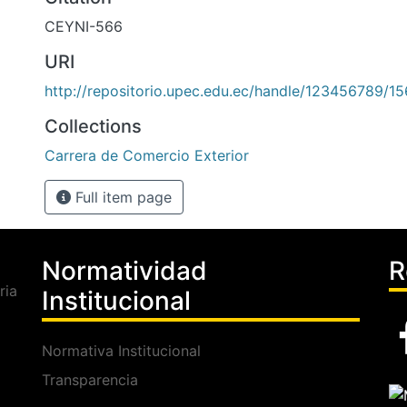
CEYNI-566
URI
http://repositorio.upec.edu.ec/handle/123456789/1
Collections
Carrera de Comercio Exterior
Full item page
Normatividad
R
ria
Institucional
Normativa Institucional
Transparencia