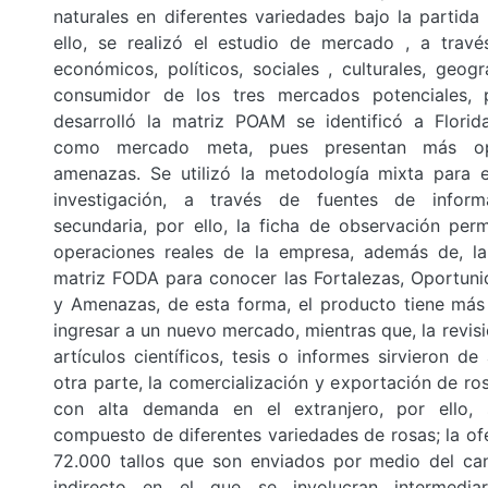
naturales en diferentes variedades bajo la partida
ello, se realizó el estudio de mercado , a travé
económicos, políticos, sociales , culturales, geogr
consumidor de los tres mercados potenciales, 
desarrolló la matriz POAM se identificó a Florid
como mercado meta, pues presentan más op
amenazas. Se utilizó la metodología mixta para e
investigación, a través de fuentes de inform
secundaria, por ello, la ficha de observación permi
operaciones reales de la empresa, además de, la 
matriz FODA para conocer las Fortalezas, Oportuni
y Amenazas, de esta forma, el producto tiene más
ingresar a un nuevo mercado, mientras que, la revisi
artículos científicos, tesis o informes sirvieron d
otra parte, la comercialización y exportación de r
con alta demanda en el extranjero, por ello, 
compuesto de diferentes variedades de rosas; la of
72.000 tallos que son enviados por medio del can
indirecto en el que se involucran intermediar