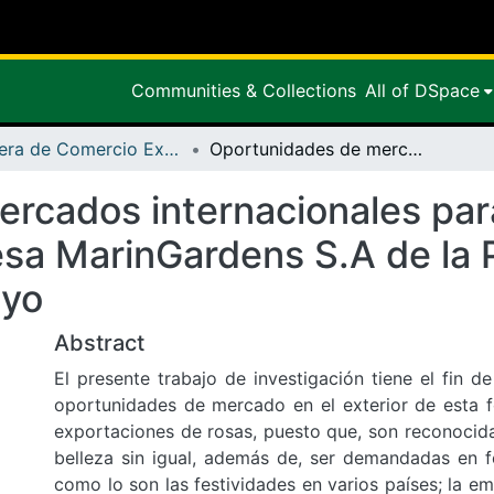
Communities & Collections
All of DSpace
Carrera de Comercio Exterior
Oportunidades de mercados internacionales para la comercialización de rosas de la empresa MarinGardens S.A de la Provincia de Pichicha cantón Pedro Moncayo
rcados internacionales para
sa MarinGardens S.A de la P
ayo
Abstract
El presente trabajo de investigación tiene el fin de
oportunidades de mercado en el exterior de esta 
exportaciones de rosas, puesto que, son reconocida
belleza sin igual, además de, ser demandadas en 
como lo son las festividades en varios países; la e