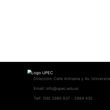
Dirección: Calle Antisana y Av. Universita
Email: info@upec.edu.ec
Telf: (06) 2980 837 - 2984 435