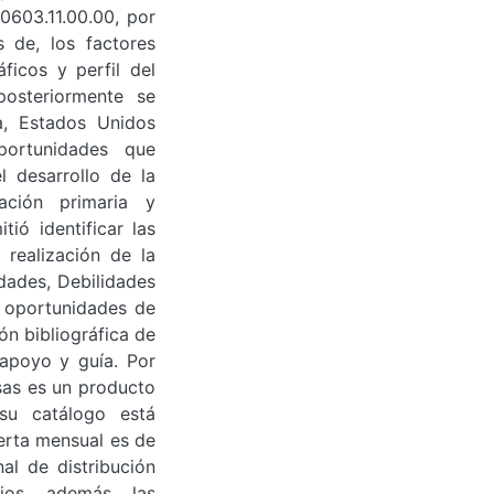
 0603.11.00.00, por
s de, los factores
áficos y perfil del
posteriormente se
a, Estados Unidos
ortunidades que
l desarrollo de la
ación primaria y
tió identificar las
realización de la
dades, Debilidades
 oportunidades de
ón bibliográfica de
e apoyo y guía. Por
osas es un producto
su catálogo está
erta mensual es de
al de distribución
ios, además, las