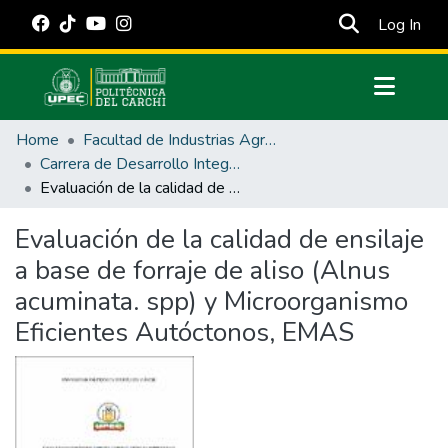
(cur
Log In
Communities & Collections
Home
Facultad de Industrias Agropecuarias y Ciencias Ambientales
All of DSpace
Carrera de Desarrollo Integral Agropecuario
Evaluación de la calidad de ensilaje a base de forraje de aliso (Alnus acuminata. spp) y Microorganismo Eficientes Autóctonos, EMAS
Statistics
Estadísticas Externas
Evaluación de la calidad de ensilaje
a base de forraje de aliso (Alnus
Manuales
acuminata. spp) y Microorganismo
Eficientes Autóctonos, EMAS