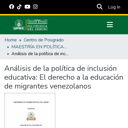
(cur
Log In
Communities & Collections
Home
Centro de Posgrado
All of DSpace
MAESTRÍA EN POLÍTICAS PÚBLICAS
Análisis de la política de inclusión educativa: El derecho a la educación de migrantes venezolanos
Statistics
Estadísticas Externas
Análisis de la política de inclusión
educativa: El derecho a la educación
Manuales
de migrantes venezolanos