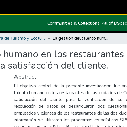
Communities & Collections
All of DSpa
Carrera de Turismo y Ecoturimo
La gestión del talento humano en los restaurantes de las ciudades de Cotacachi y Tulcán y la satisfacción del cliente.
o humano en los restaurantes
a satisfacción del cliente.
Abstract
El objetivo central de la presente investigación fue ana
talento humano en los restaurantes de las ciudades de Co
satisfacción del cliente para la verificación de su c
recolección de datos se desarrollaron dos cuestionar
empleados y clientes de los restaurantes de las dos ciud
información se utilizaron los programas estadísticos S
programación estadística R. Los resultados obtenidos 