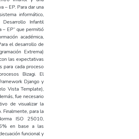
a – EP. Para dar una
istema informático,
esarrollo Infantil
 – EP” que permitió
ormación académica,
Para el desarrollo de
gramación Extrema)
con las expectativas
os para cada proceso
rocesos Bizagi. El
l framework Django y
elo Vista Template),
emás, fue necesario
vo de visualizar la
. Finalmente, para la
 Norma ISO 25010,
3,6% en base a las
adecuación funcional y