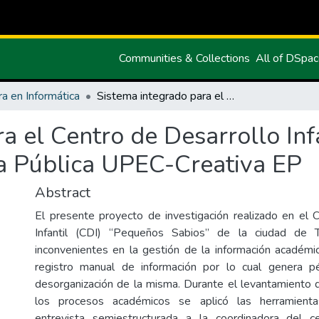
Communities & Collections
All of DSpa
ra en Informática
Sistema integrado para el Centro de Desarrollo Infantil “Pequeños Sabios” de la Empresa Pública UPEC-Creativa EP
a el Centro de Desarrollo In
a Pública UPEC-Creativa EP
Abstract
El presente proyecto de investigación realizado en el 
Infantil (CDI) “Pequeños Sabios” de la ciudad de Tu
inconvenientes en la gestión de la información académica
registro manual de información por lo cual genera 
desorganización de la misma. Durante el levantamiento 
los procesos académicos se aplicó las herramientas
entrevista semiestructurada a la coordinadora del ce