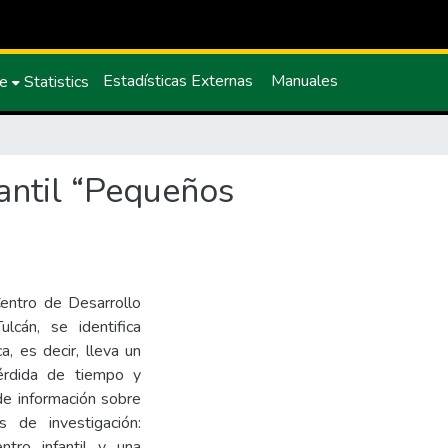
Estadísticas Externas
Manuales
ce
Statistics
fantil “Pequeños
Centro de Desarrollo
lcán, se identifica
, es decir, lleva un
pérdida de tiempo y
de información sobre
 de investigación:
ntro infantil y una