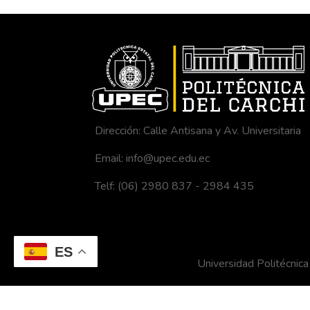
Dirección: Calle Antisana y Av. Universitaria
Email: info@upec.edu.ec
Telf: (06) 2980 837 - 2984 435
ES
Universidad Politécni