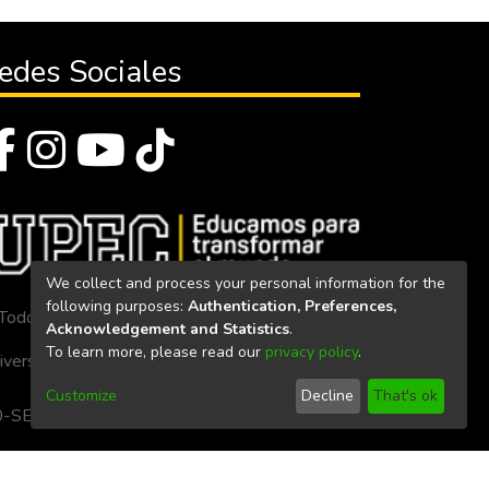
edes Sociales
We collect and process your personal information for the
following purposes:
Authentication, Preferences,
Todos los derechos reservados 2023
Acknowledgement and Statistics
.
To learn more, please read our
privacy policy
.
iversidad Politécnica Estatal del Carchi
Customize
Decline
That's ok
. 160-SE-33-CACES-2020