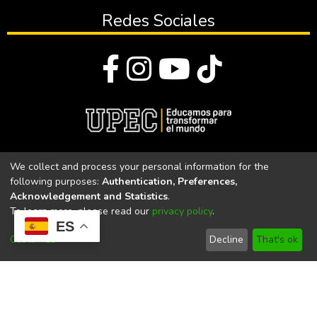
Redes Sociales
© Todos los derechos reservados 2023
We collect and process your personal information for the
following purposes:
Authentication, Preferences,
Universidad Politécnica Estatal del Carchi
Acknowledgement and Statistics
.
To learn more, please read our
privacy policy
.
Universidad Politécnica Estatal del Carchi | Acreditada por el
ES
CACES Resolución N°. 160-SE-33-CACES-2020
Customize
Decline
That's ok