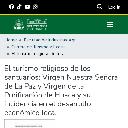
(cur
Log In
Communities & Collections
Home
Facultad de Industrias Agropecuarias y Ciencias Ambientales
All of DSpace
Carrera de Turismo y Ecoturimo
El turismo religioso de los santuarios: Virgen Nuestra Señora de La Paz y Virgen de la Purificación de Huaca y su incidencia en el desarrollo económico loca.
Statistics
Estadísticas Externas
El turismo religioso de los
santuarios: Virgen Nuestra Señora
Manuales
de La Paz y Virgen de la
Purificación de Huaca y su
incidencia en el desarrollo
económico loca.