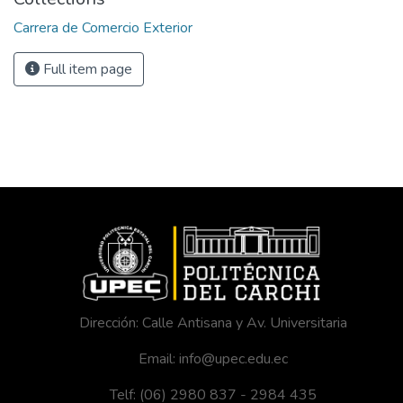
Carrera de Comercio Exterior
Full item page
Dirección: Calle Antisana y Av. Universitaria
Email: info@upec.edu.ec
Telf: (06) 2980 837 - 2984 435