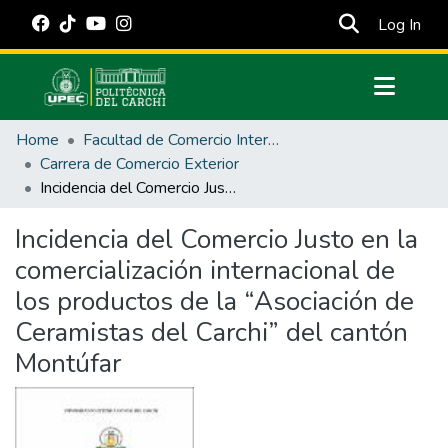
(cur
Log In
Communities & Collections
Home
Facultad de Comercio Internacional, Integración, Administración y Economía Empresarial
All of DSpace
Carrera de Comercio Exterior
Incidencia del Comercio Justo en la comercialización internacional de los productos de la “Asociación de Ceramistas del Carchi” del cantón Montúfar
Statistics
Estadísticas Externas
Incidencia del Comercio Justo en la
comercialización internacional de
Manuales
los productos de la “Asociación de
Ceramistas del Carchi” del cantón
Montúfar