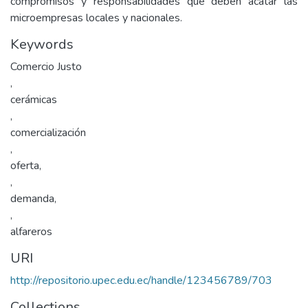
compromisos y responsabilidades que deben acatar las
microempresas locales y nacionales.
Keywords
Comercio Justo
,
cerámicas
,
comercialización
,
oferta,
,
demanda,
,
alfareros
URI
http://repositorio.upec.edu.ec/handle/123456789/703
Collections