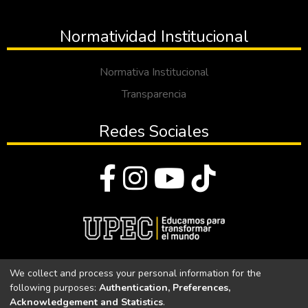
Normatividad Institucional
Normativa Institucional
Transparencia
Redes Sociales
© Todos los derechos reservados 2023
We collect and process your personal information for the
following purposes:
Authentication, Preferences,
Universidad Politécnica Estatal del Carchi
Acknowledgement and Statistics
.