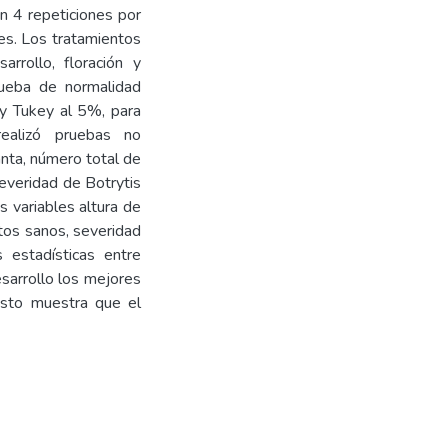
on 4 repeticiones por
es. Los tratamientos
arrollo, floración y
prueba de normalidad
 y Tukey al 5%, para
ealizó pruebas no
anta, número total de
severidad de Botrytis
as variables altura de
utos sanos, severidad
s estadísticas entre
esarrollo los mejores
costo muestra que el