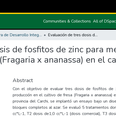
Communities & Collections
All of DSpa
Carrera de Desarrollo Integral Agropecuario
Evaluación de tres dosis de fosfitos de zinc para mejorar la producción en el cultivo de fresa (Fragaria x ananassa) en el cantón Tulcán – provincia del Carchi
sis de fosfitos de zinc para m
 (Fragaria x ananassa) en el c
Abstract
Con el objetivo de evaluar tres dosis de fosfitos de 
producción en el cultivo de fresa (Fragaria x ananassa) 
provincia del Carchi, se implantó un ensayo bajo un di
bloques completos al azar. Se evaluó 5 tratamientos do
cc*L-1, T2 dosis de1,0 cc*L-1 (dosis comercial), T3 dos