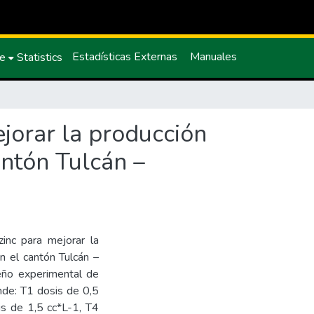
Estadísticas Externas
Manuales
ce
Statistics
ejorar la producción
antón Tulcán –
zinc para mejorar la
en el cantón Tulcán –
seño experimental de
nde: T1 dosis de 0,5
is de 1,5 cc*L-1, T4