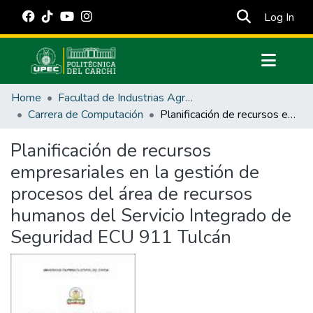
(cur
Log In
Communities & Collections
Home
Facultad de Industrias Agropecuarias y Ciencias Ambientales
All of DSpace
Carrera de Computación
Planificación de recursos empresariales en la gestión de procesos del área de recursos humanos del Servicio Integrado de Seguridad ECU 911 Tulcán
Statistics
Planificación de recursos
Estadísticas Externas
empresariales en la gestión de
Manuales
procesos del área de recursos
humanos del Servicio Integrado de
Seguridad ECU 911 Tulcán