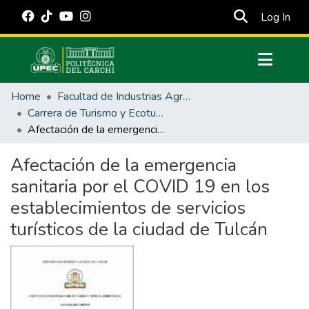
(cur
Log In
Communities & Collections
Home
Facultad de Industrias Agropecuarias y Ciencias Ambientales
All of DSpace
Carrera de Turismo y Ecoturimo
Afectación de la emergencia sanitaria por el COVID 19 en los establecimientos de servicios turísticos de la ciudad de Tulcán
Statistics
Estadísticas Externas
Afectación de la emergencia
sanitaria por el COVID 19 en los
Manuales
establecimientos de servicios
turísticos de la ciudad de Tulcán