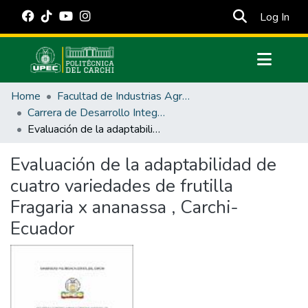
(cur
Log In
Communities & Collections
Home
Facultad de Industrias Agropecuarias y Ciencias Ambientales
All of DSpace
Carrera de Desarrollo Integral Agropecuario
Evaluación de la adaptabilidad de cuatro variedades de frutilla Fragaria x ananassa , Carchi-Ecuador
Statistics
Estadísticas Externas
Evaluación de la adaptabilidad de
cuatro variedades de frutilla
Manuales
Fragaria x ananassa , Carchi-
Ecuador