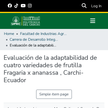
(cur
Log In
Communities & Collections
Home
Facultad de Industrias Agropecuarias y Ciencias Ambientales
All of DSpace
Carrera de Desarrollo Integral Agropecuario
Evaluación de la adaptabilidad de cuatro variedades de frutilla Fragaria x ananassa , Carchi-Ecuador
Statistics
Estadísticas Externas
Evaluación de la adaptabilidad de
cuatro variedades de frutilla
Manuales
Fragaria x ananassa , Carchi-
Ecuador
Simple item page