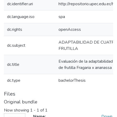
dc.identifier.uri
http://repositorio.upec.edu.ec
dc.language.iso
spa
dc.rights
openAccess
ADAPTABILIDAD DE CUATRO
dc.subject
FRUTILLA
Evaluación de la adaptabilidad d
dc.title
de frutilla Fragaria x ananassa ,
dc.type
bachelorThesis
Files
Original bundle
Now showing
1 - 1 of 1
Name:
Down