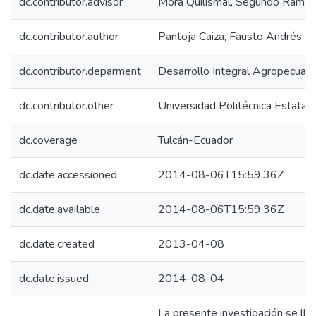
dc.contributor.advisor
Mora Quilismal, Segundo Ramir
dc.contributor.author
Pantoja Caiza, Fausto Andrés
dc.contributor.deparment
Desarrollo Integral Agropecuari
dc.contributor.other
Universidad Politécnica Estatal 
dc.coverage
Tulcán-Ecuador
dc.date.accessioned
2014-08-06T15:59:36Z
dc.date.available
2014-08-06T15:59:36Z
dc.date.created
2013-04-08
dc.date.issued
2014-08-04
La presente investigación se lle