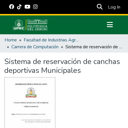
(cur
Log In
Communities & Collections
Home
Facultad de Industrias Agropecuarias y Ciencias Ambientales
All of DSpace
Carrera de Computación
Sistema de reservación de canchas deportivas Municipales
Statistics
Sistema de reservación de canchas
Estadísticas Externas
deportivas Municipales
Manuales