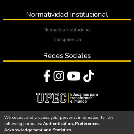
Normatividad Institucional
Normativa Institucional
Transparencia
Redes Sociales
© Todos los derechos reservados 2023
We collect and process your personal information for the
following purposes:
Authentication, Preferences,
Universidad Politécnica Estatal del Carchi
Acknowledgement and Statistics
.