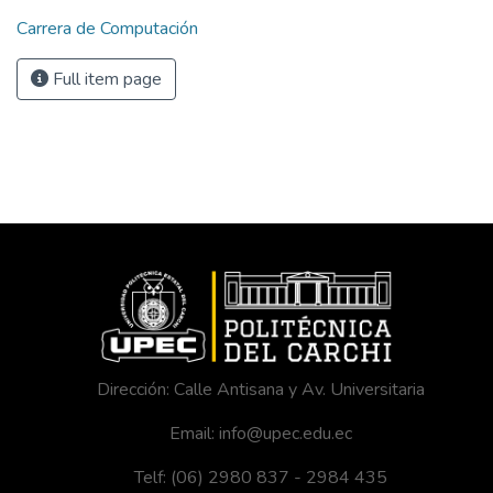
Carrera de Computación
Full item page
Dirección: Calle Antisana y Av. Universitaria
Email: info@upec.edu.ec
Telf: (06) 2980 837 - 2984 435