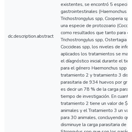
existentes, se encontró 5 especi
gastrointestinales (Haemonchus sp
Trichostrongylus spp, Cooperia spp,
una especie de protozoario (Cocci
como resultados que tanto para el
dc.description.abstract
Trichostrongylus spp, Ostertagia s
Coccideas spp, los niveles de infe
aplicados los tratamientos se mant
el díagnóstico inicial durante el ti
para el género Haemonchus spp y S
tratamiento 2 y tratamiento 3 dism
parasitaria de 934 huevos por gram
es decir un 78 % de la carga parasi
tiempo de investigación. En cuanto
tratamiento 2 tiene un valor de $1
animales y el Tratamiento 3 un val
para 30 animales, concluyendo que
disminuye la carga parasitaria de
Strongylus spp que son los parási