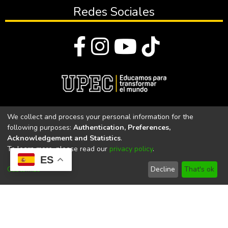
Redes Sociales
© Todos los derechos reservados 2023
We collect and process your personal information for the
following purposes:
Authentication, Preferences,
Universidad Politécnica Estatal del Carchi
Acknowledgement and Statistics
.
To learn more, please read our
privacy policy
.
Universidad Politécnica Estatal del Carchi | Acreditada por el
ES
CACES Resolución N°. 160-SE-33-CACES-2020
Customize
Decline
That's ok