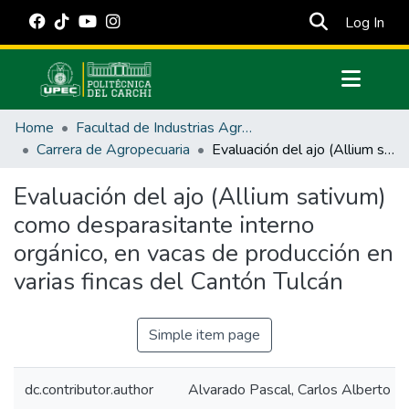
(cur
Log In
Communities & Collections
Home
Facultad de Industrias Agropecuarias y Ciencias Ambientales
All of DSpace
Carrera de Agropecuaria
Evaluación del ajo (Allium sativum) como desparasitante interno orgánico, en vacas de producción en varias fincas del Cantón Tulcán
Statistics
Evaluación del ajo (Allium sativum)
Estadísticas Externas
como desparasitante interno
Manuales
orgánico, en vacas de producción en
varias fincas del Cantón Tulcán
Simple item page
dc.contributor.author
Alvarado Pascal, Carlos Alberto