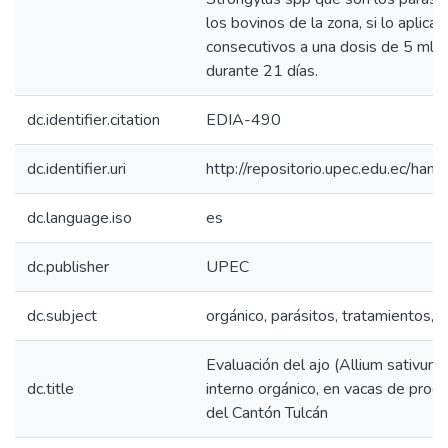
los bovinos de la zona, si lo aplica
consecutivos a una dosis de 5 ml 
durante 21 días.
dc.identifier.citation
EDIA-490
dc.identifier.uri
http://repositorio.upec.edu.ec/h
dc.language.iso
es
dc.publisher
UPEC
dc.subject
orgánico, parásitos, tratamientos, 
Evaluación del ajo (Allium sativum
dc.title
interno orgánico, en vacas de produ
del Cantón Tulcán