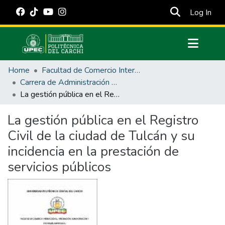
(cur
Log In
Communities & Collections
Home
Facultad de Comercio Internacional, Integración, Administración y Economía Empresarial
All of DSpace
Carrera de Administración Pública
La gestión pública en el Registro Civil de la ciudad de Tulcán y su incidencia en la prestación de servicios públicos
Statistics
Estadísticas Externas
La gestión pública en el Registro
Civil de la ciudad de Tulcán y su
Manuales
incidencia en la prestación de
servicios públicos