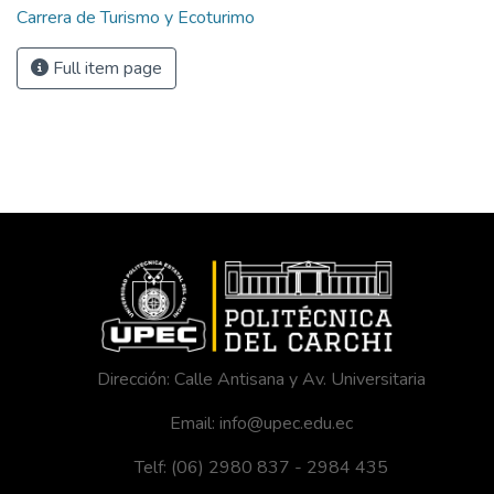
Carrera de Turismo y Ecoturimo
Full item page
Dirección: Calle Antisana y Av. Universitaria
Email: info@upec.edu.ec
Telf: (06) 2980 837 - 2984 435