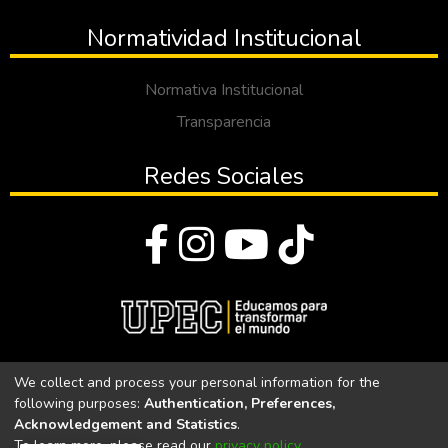
Normatividad Institucional
Normativa Institucional
Transparencia
Redes Sociales
© Todos los derechos reservados 2023
We collect and process your personal information for the
following purposes:
Authentication, Preferences,
Universidad Politécnica Estatal del Carchi
Acknowledgement and Statistics
.
To learn more, please read our
privacy policy
.