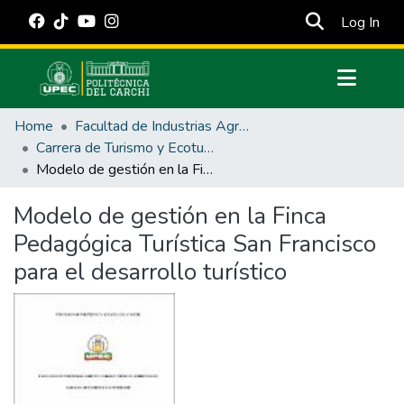
(cur
Log In
Communities & Collections
Home
Facultad de Industrias Agropecuarias y Ciencias Ambientales
All of DSpace
Carrera de Turismo y Ecoturimo
Modelo de gestión en la Finca Pedagógica Turística San Francisco para el desarrollo turístico
Statistics
Estadísticas Externas
Modelo de gestión en la Finca
Pedagógica Turística San Francisco
Manuales
para el desarrollo turístico