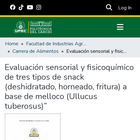
(cur
Log In
Communities & Collections
Home
Facultad de Industrias Agropecuarias y Ciencias Ambientales
All of DSpace
Carrera de Alimentos
Evaluación sensorial y fisicoquímico de tres tipos de snack (deshidratado, horneado, fritura) a base de melloco (Ullucus tuberosus)”
Statistics
Evaluación sensorial y fisicoquímico
Estadísticas Externas
de tres tipos de snack
Manuales
(deshidratado, horneado, fritura) a
base de melloco (Ullucus
tuberosus)”