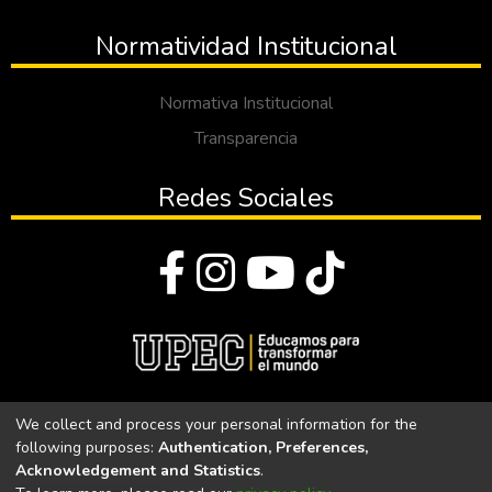
Normatividad Institucional
Normativa Institucional
Transparencia
Redes Sociales
© Todos los derechos reservados 2023
We collect and process your personal information for the
following purposes:
Authentication, Preferences,
Universidad Politécnica Estatal del Carchi
Acknowledgement and Statistics
.