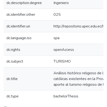
dc.description.degree
Ingeniero
dc.identifier.other
025
dc.identifier.uri
http://repositorio.upec.edu.e
dc.language.iso
spa
dc.rights
openAccess
dc.subject
TURISMO
Análisis histórico religioso de las
dc.title
católicas existentes en la Provin
aporte al turismo religioso de la
dc.type
bachelorThesis