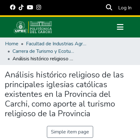
(cur
Log In
Communities & Collections
Home
Facultad de Industrias Agropecuarias y Ciencias Ambientales
All of DSpace
Carrera de Turismo y Ecoturimo
Análisis histórico religioso de las principales iglesias católicas existentes en la Provincia del Carchi, como aporte al turismo religioso de la Provincia
Statistics
Estadísticas Externas
Análisis histórico religioso de las
principales iglesias católicas
Manuales
existentes en la Provincia del
Carchi, como aporte al turismo
religioso de la Provincia
Simple item page