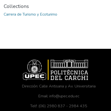
Collections
Carrera de Turismo y Ecoturimo
Dirección: Calle Antisana y Av. Universitaria
Email: info@upec.edu.ec
Telf: (06) 2980 837 - 2984 435