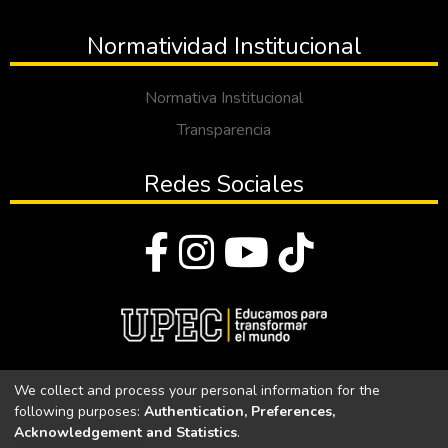
Normatividad Institucional
Normativa Institucional
Transparencia
Redes Sociales
© Todos los derechos reservados 2023
We collect and process your personal information for the
following purposes:
Authentication, Preferences,
Universidad Politécnica Estatal del Carchi
Acknowledgement and Statistics
.