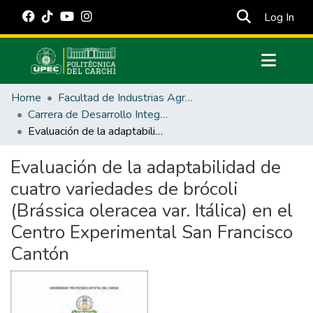
(cur
Log In
Communities & Collections
Home
Facultad de Industrias Agropecuarias y Ciencias Ambientales
All of DSpace
Carrera de Desarrollo Integral Agropecuario
Evaluación de la adaptabilidad de cuatro variedades de brócoli (Brássica oleracea var. Itálica) en el Centro Experimental San Francisco Cantón
Statistics
Estadísticas Externas
Evaluación de la adaptabilidad de
cuatro variedades de brócoli
Manuales
(Brássica oleracea var. Itálica) en el
Centro Experimental San Francisco
Cantón