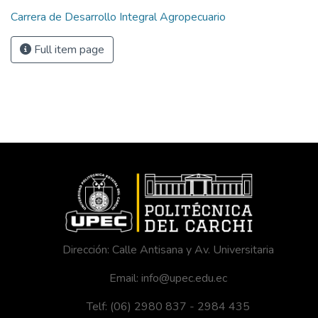
Carrera de Desarrollo Integral Agropecuario
Full item page
Dirección: Calle Antisana y Av. Universitaria
Email: info@upec.edu.ec
Telf: (06) 2980 837 - 2984 435