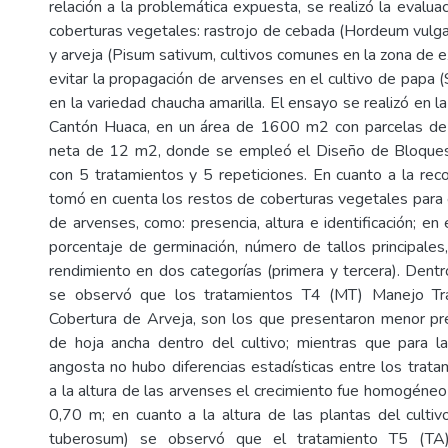
relación a la problemática expuesta, se realizó la evalua
coberturas vegetales: rastrojo de cebada (Hordeum vulga
y arveja (Pisum sativum, cultivos comunes en la zona de 
evitar la propagación de arvenses en el cultivo de papa
en la variedad chaucha amarilla. El ensayo se realizó en la
Cantón Huaca, en un área de 1600 m2 con parcelas de
neta de 12 m2, donde se empleó el Diseño de Bloque
con 5 tratamientos y 5 repeticiones. En cuanto a la rec
tomó en cuenta los restos de coberturas vegetales para e
de arvenses, como: presencia, altura e identificación; en e
porcentaje de germinación, número de tallos principales,
rendimiento en dos categorías (primera y tercera). Dentr
se observó que los tratamientos T4 (MT) Manejo Tra
Cobertura de Arveja, son los que presentaron menor pr
de hoja ancha dentro del cultivo; mientras que para l
angosta no hubo diferencias estadísticas entre los trata
a la altura de las arvenses el crecimiento fue homogéne
0,70 m; en cuanto a la altura de las plantas del cult
tuberosum) se observó que el tratamiento T5 (TA)