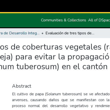
Communities & Collections
All of DSpa
Carrera de Desarrollo Integral Agropecuario
Evaluación de tres tipos de coberturas vegetales (rastrojos de cultivos de cebada, maíz y arveja) para evitar la propagación de malezas en el cultivo de papa (Solanum tuberosum) en el cantón Huaca - Carchi, Ecuador
pos de coberturas vegetales (r
eja) para evitar la propagaci
anum tuberosum) en el cantón 
Abstract
El cultivo de papa (Solanum tuberosum) se ve afectado
arvenses, causando daños que se manifiestan con la 
proceso normal del desarrollo vegetativo y rendimie