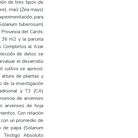
ción de tres tipos de
re), maíz (Zea mays)
experimentación, para
 (Solanum tuberosum)
 Provincia del Carchi,
 36 m2 y la parcela
s Completos al Azar
olección de datos se
valuar el desarrollo
l cultivo se apreció,
 altura de plantas y
o de la investigación
dicional y T3 (CA)
esencia de arvenses
as arvenses de hoja
mientos. Con relación
o con un promedio de
ivo de papa (Solanum
 Testigo Absoluto