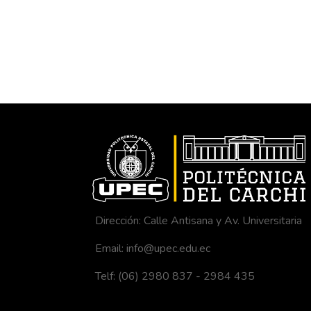
Dirección: Calle Antisana y Av. Universitaria
Email: info@upec.edu.ec
Telf: (06) 2980 837 - 2984 435