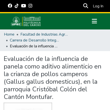
(cur
Log In
Communities & Collections
Home
Facultad de Industrias Agropecuarias y Ciencias Ambientales
All of DSpace
Carrera de Desarrollo Integral Agropecuario
Evaluación de la influencia de panela como aditivo alimenticio en la crianza de pollos camperos (Gallus gallus domesticus), en la parroquia Cristóbal Colón del Cantón Montufar.
Statistics
Estadísticas Externas
Evaluación de la influencia de
panela como aditivo alimenticio en
Manuales
la crianza de pollos camperos
(Gallus gallus domesticus), en la
parroquia Cristóbal Colón del
Cantón Montufar.