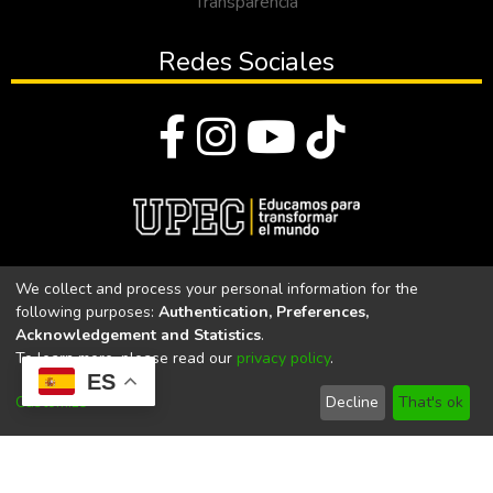
Transparencia
Redes Sociales
© Todos los derechos reservados 2023
We collect and process your personal information for the
following purposes:
Authentication, Preferences,
Universidad Politécnica Estatal del Carchi
Acknowledgement and Statistics
.
To learn more, please read our
privacy policy
.
Universidad Politécnica Estatal del Carchi | Acreditada por el
ES
CACES Resolución N°. 160-SE-33-CACES-2020
Customize
Decline
That's ok