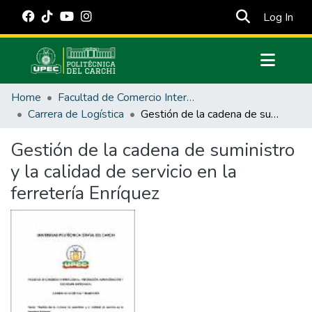
(cur
Log In
Communities & Collections
Home
Facultad de Comercio Internacional, Integración, Administración y Economía Empresarial
All of DSpace
Carrera de Logística
Gestión de la cadena de suministro y la calidad de servicio en la ferretería Enríquez
Statistics
Gestión de la cadena de suministro
Estadísticas Externas
y la calidad de servicio en la
Manuales
ferretería Enríquez