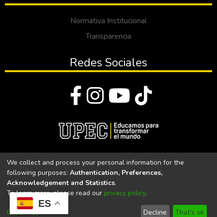
Normativa Institucional
Transparencia
Redes Sociales
© Todos los derechos reservados 2023
We collect and process your personal information for the
following purposes:
Authentication, Preferences,
Universidad Politécnica Estatal del Carchi
Acknowledgement and Statistics
.
To learn more, please read our
privacy policy
.
Universidad Politécnica Estatal del Carchi | Acreditada por el
ES
CACES Resolución N°. 160-SE-33-CACES-2020
Customize
Decline
That's ok