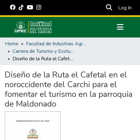
(cur
Log In
Communities & Collections
Home
Facultad de Industrias Agropecuarias y Ciencias Ambientales
All of DSpace
Carrera de Turismo y Ecoturimo
Diseño de la Ruta el Cafetal en el noroccidente del Carchi para el fomentar el turismo en la parroquia de Maldonado
Statistics
Estadísticas Externas
Diseño de la Ruta el Cafetal en el
noroccidente del Carchi para el
Manuales
fomentar el turismo en la parroquia
de Maldonado