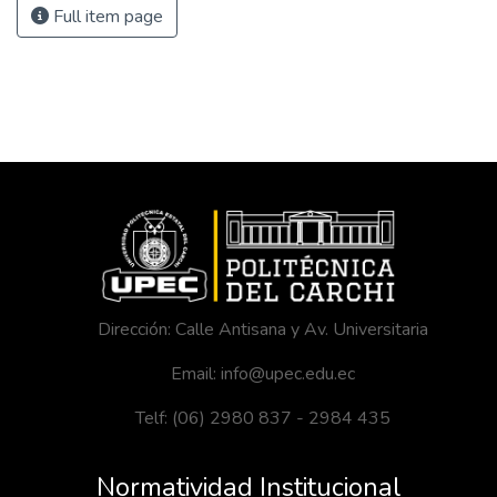
Full item page
Dirección: Calle Antisana y Av. Universitaria
Email: info@upec.edu.ec
Telf: (06) 2980 837 - 2984 435
Normatividad Institucional