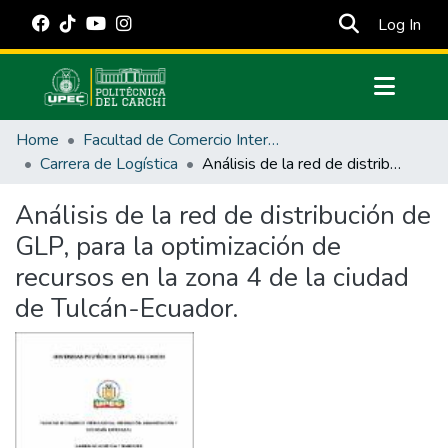
(cur
Log In
Communities & Collections
Home
Facultad de Comercio Internacional, Integración, Administración y Economía Empresarial
All of DSpace
Carrera de Logística
Análisis de la red de distribución de GLP, para la optimización de recursos en la zona 4 de la ciudad de Tulcán-Ecuador.
Statistics
Análisis de la red de distribución de
Estadísticas Externas
GLP, para la optimización de
Manuales
recursos en la zona 4 de la ciudad
de Tulcán-Ecuador.