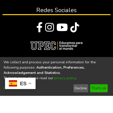
Redes Sociales
© Todos los derechos reservados 2023
We collect and process your personal information for the
following purposes:
Authentication, Preferences,
Universidad Politécnica Estatal del Carchi
Acknowledgement and Statistics
.
To learn more, please read our
privacy policy
.
Universidad Politécnica Estatal del Carchi | Acreditada por el
ES
CACES Resolución N°. 160-SE-33-CACES-2020
Customize
Decline
That's ok