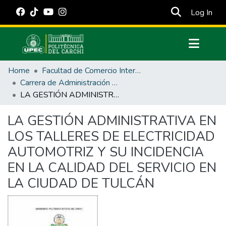
(cur
Log In
Communities & Collections
Home
Facultad de Comercio Internacional, Integración, Administración y Economía Empresarial
All of DSpace
Carrera de Administración de Empresas y Marketing
LA GESTIÓN ADMINISTRATIVA EN LOS TALLERES DE ELECTRICIDAD AUTOMOTRIZ Y SU INCIDENCIA EN LA CALIDAD DEL SERVICIO EN LA CIUDAD DE TULCÁN
Statistics
Estadísticas Externas
LA GESTIÓN ADMINISTRATIVA EN
LOS TALLERES DE ELECTRICIDAD
Manuales
AUTOMOTRIZ Y SU INCIDENCIA
EN LA CALIDAD DEL SERVICIO EN
LA CIUDAD DE TULCÁN