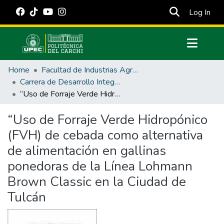
(cur
Log In
Communities & Collections
Home
Facultad de Industrias Agropecuarias y Ciencias Ambientales
All of DSpace
Carrera de Desarrollo Integral Agropecuario
“Uso de Forraje Verde Hidropónico (FVH) de cebada como alternativa de alimentación en gallinas ponedoras de la Línea Lohmann Brown Classic en la Ciudad de Tulcán
Statistics
Estadísticas Externas
“Uso de Forraje Verde Hidropónico
(FVH) de cebada como alternativa
Manuales
de alimentación en gallinas
ponedoras de la Línea Lohmann
Brown Classic en la Ciudad de
Tulcán