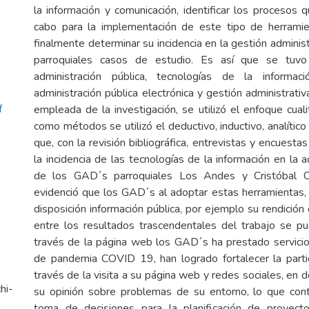
la información y comunicación, identificar los procesos 
cabo para la implementación de este tipo de herramie
finalmente determinar su incidencia en la gestión admini
parroquiales casos de estudio. Es así que se tuvo
administración pública, tecnologías de la informac
administración pública electrónica y gestión administrati
f
empleada de la investigación, se utilizó el enfoque cualit
como métodos se utilizó el deductivo, inductivo, analítico 
que, con la revisión bibliográfica, entrevistas y encuesta
la incidencia de las tecnologías de la información en la a
de los GAD´s parroquiales Los Andes y Cristóbal 
evidenció que los GAD´s al adoptar estas herramientas,
disposición información pública, por ejemplo su rendició
entre los resultados trascendentales del trabajo se p
través de la página web los GAD´s ha prestado servici
de pandemia COVID 19, han logrado fortalecer la parti
través de la visita a su página web y redes sociales, en 
hi-
su opinión sobre problemas de su entorno, lo que cont
toma de decisiones para la planificación de proyect