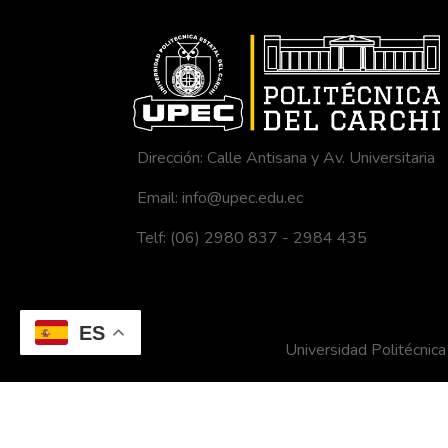
Dirección: Calle Antisana y Av. Universitaria
Email: info@upec.edu.ec
Telf: (06) 2980 837 - 2984 435
ES
Universidad Politécni