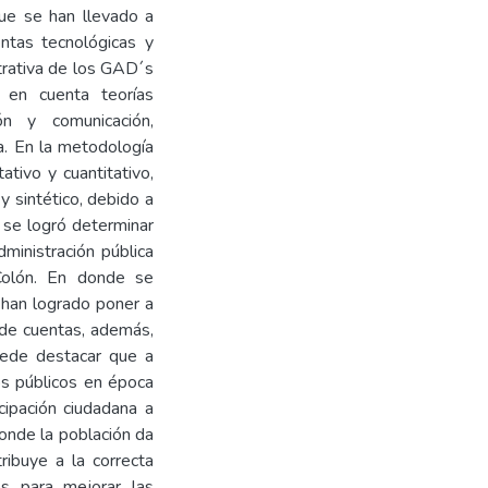
que se han llevado a
ntas tecnológicas y
strativa de los GAD´s
 en cuenta teorías
ión y comunicación,
va. En la metodología
ativo y cuantitativo,
y sintético, debido a
s se logró determinar
dministración pública
Colón. En donde se
 han logrado poner a
n de cuentas, además,
uede destacar que a
os públicos en época
cipación ciudadana a
donde la población da
ribuye a la correcta
os para mejorar las