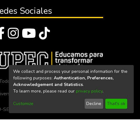
edes Sociales
We collect and process your personal information for the
following purposes:
Authentication, Preferences,
Todos los derechos reservados 2023
Acknowledgement and Statistics
.
To learn more, please read our
privacy policy
.
iversidad Politécnica Estatal del Carchi
Customize
Decline
That's ok
. 160-SE-33-CACES-2020