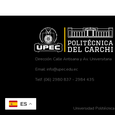
Dirección: Calle Antisana y Av. Universitaria
Email: info@upec.edu.ec
Telf: (06) 2980 837 - 2984 435
ES
Universidad Politécni