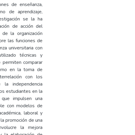
iones de enseñanza,
rno de aprendizaje,
stigación se la ha
uación de acción del
n de la organización
bre las funciones de
za universitaria con
tilizado técnicas y
e permiten comparar
terno en la toma de
terrelación con los
 la independencia
los estudiantes en la
as que impulsen una
rable con modelos de
académica, laboral y
r, la promoción de una
involucre la mejora
 y la elaboración de