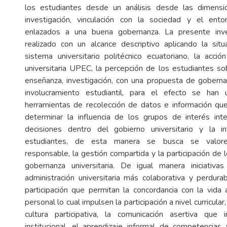
los estudiantes desde un análisis desde las dimens
investigación, vinculación con la sociedad y el ento
enlazados a una buena gobernanza. La presente inve
realizado con un alcance descriptivo aplicando la sit
sistema universitario politécnico ecuatoriano, la acció
universitaria UPEC, la percepción de los estudiantes so
enseñanza, investigación, con una propuesta de gobernan
involucramiento estudiantil, para el efecto se han u
herramientas de recolección de datos e información qu
determinar la influencia de los grupos de interés in
decisiones dentro del gobierno universitario y la in
estudiantes, de esta manera se busca se valore
responsable, la gestión compartida y la participación de 
gobernanza universitaria. De igual manera iniciativ
administración universitaria más colaborativa y perdu
participación que permitan la concordancia con la vida 
personal lo cual impulsen la participación a nivel curricula
cultura participativa, la comunicación asertiva que 
institucional, el aprendizaje informal de competencias