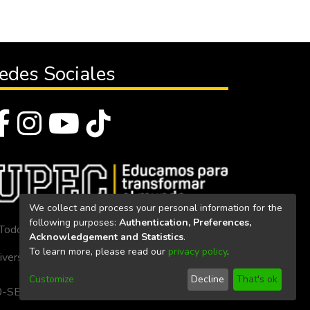
edes Sociales
We collect and process your personal information for the
following purposes:
Authentication, Preferences,
Todos los derechos reservados 2023
Acknowledgement and Statistics
.
To learn more, please read our
privacy policy
.
iversidad Politécnica Estatal del Carchi
Customize
Decline
That's ok
. 160-SE-33-CACES-2020