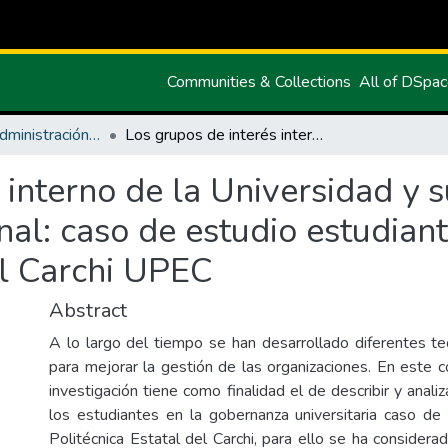
Communities & Collections
All of DSpa
Maestria en Administración Pública
Los grupos de interés interno de la Universidad y su influencia en la gobernanza institucional: caso de estudio estudiantes Universidad Politécnica Estatal del Carchi UPEC
interno de la Universidad y su
nal: caso de estudio estudian
el Carchi UPEC
Abstract
A lo largo del tiempo se han desarrollado diferentes te
para mejorar la gestión de las organizaciones. En este c
investigación tiene como finalidad el de describir y analiz
los estudiantes en la gobernanza universitaria caso de
Politécnica Estatal del Carchi, para ello se ha considerad