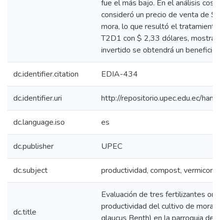
fue el más bajo. En el análisis cost
consideró un precio de venta de $
mora, lo que resultó el tratamiento
T2D1 con $ 2,33 dólares, mostran
invertido se obtendrá un beneficio
dc.identifier.citation
EDIA-434
dc.identifier.uri
http://repositorio.upec.edu.ec/h
dc.language.iso
es
dc.publisher
UPEC
dc.subject
productividad, compost, vermicomp
Evaluación de tres fertilizantes org
productividad del cultivo de mora d
dc.title
glaucus Benth) en la parroquia de 