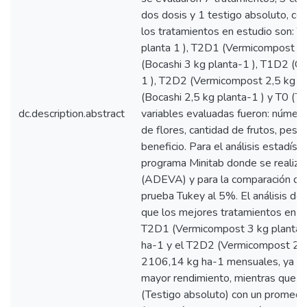
dos dosis y 1 testigo absoluto, con
los tratamientos en estudio son:
planta 1 ), T2D1 (Vermicompost 3 
(Bocashi 3 kg planta-1 ), T1D2 (C
1 ), T2D2 (Vermicompost 2,5 kg p
(Bocashi 2,5 kg planta-1 ) y T0 (Te
dc.description.abstract
variables evaluadas fueron: númer
de flores, cantidad de frutos, peso 
beneficio. Para el análisis estadíst
programa Minitab donde se realizó e
(ADEVA) y para la comparación de m
prueba Tukey al 5%. El análisis de
que los mejores tratamientos en pr
T2D1 (Vermicompost 3 kg planta-
ha-1 y el T2D2 (Vermicompost 2,5 
2106,14 kg ha-1 mensuales, ya qu
mayor rendimiento, mientras que e
(Testigo absoluto) con un promed