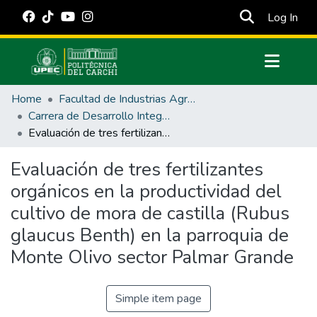
(cur
Log In
Communities & Collections
Home
Facultad de Industrias Agropecuarias y Ciencias Ambientales
All of DSpace
Carrera de Desarrollo Integral Agropecuario
Evaluación de tres fertilizantes orgánicos en la productividad del cultivo de mora de castilla (Rubus glaucus Benth) en la parroquia de Monte Olivo sector Palmar Grande
Statistics
Estadísticas Externas
Evaluación de tres fertilizantes
orgánicos en la productividad del
Manuales
cultivo de mora de castilla (Rubus
glaucus Benth) en la parroquia de
Monte Olivo sector Palmar Grande
Simple item page