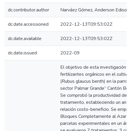
dc.contributor.author
Narváez Gómez, Anderson Edison
dc.date.accessioned
2022-12-13T09:53:02Z
dc.date.available
2022-12-13T09:53:02Z
dc.date.issued
2022-09
El objetivo de esta investigación f
fertilizantes orgánicos en el cultiv
(Rubus glaucus benth) en la parroq
sector Palmar Grande” Cantón Bolív
Se comprobó la productividad del cu
tratamiento, estableciendo un anális
relación costo-beneficio. Se empl
Bloques Completamente al Azar (
parcelas experimentales en un áre
se evaluaron 7 tratamientos, 3 co