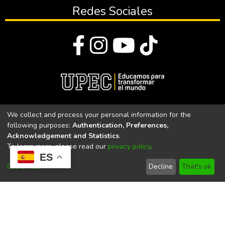
Redes Sociales
© Todos los derechos reservados 2023
We collect and process your personal information for the
following purposes:
Authentication, Preferences,
Universidad Politécnica Estatal del Carchi
Acknowledgement and Statistics
.
To learn more, please read our
privacy policy
.
Universidad Politécnica Estatal del Carchi | Acreditada por el
ES
CACES Resolución N°. 160-SE-33-CACES-2020
Customize
Decline
That's ok