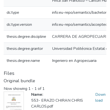
Finca San Francisco – Cantón Huaca
dc.type
info:eu-repo/semantics/bachelorT
dc.type.version
info:eu-repo/semantics/acceptedV
thesis.degree.discipline
CARRERA DE AGROPECUARIA
thesis.degree.grantor
Universidad Politécnica Estatal de
thesis.degree.name
Ingeniero en Agropecuaria
Files
Original bundle
Now showing
1 - 1 of 1
Name:
Down
553- ERAZO CHIRAN CHRIS
load
CARLOS.pdf