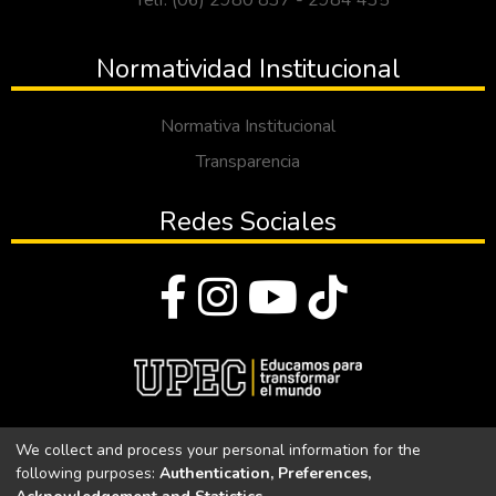
Telf: (06) 2980 837 - 2984 435
Normatividad Institucional
Normativa Institucional
Transparencia
Redes Sociales
© Todos los derechos reservados 2023
We collect and process your personal information for the
following purposes:
Authentication, Preferences,
Universidad Politécnica Estatal del Carchi