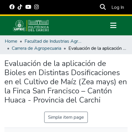
(cur
Log In
Communities & Collections
Home
Facultad de Industrias Agropecuarias y Ciencias Ambientales
All of DSpace
Carrera de Agropecuaria
Evaluación de la aplicación de Bioles en Distintas Dosificaciones en el Cultivo de Maíz (Zea mays) en la Finca San Francisco – Cantón Huaca - Provincia del Carchi
Statistics
Evaluación de la aplicación de
Estadísticas Externas
Bioles en Distintas Dosificaciones
Manuales
en el Cultivo de Maíz (Zea mays) en
la Finca San Francisco – Cantón
Huaca - Provincia del Carchi
Simple item page