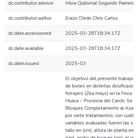
dc.contributor.advisor
Mora Quilismal Segundo Ramiro
dc.contributor.author
Erazo Chirán Chris Carlos
dc.date.accessioned
2025-03-28T18:34:17Z
dc.date.available
2025-03-28T18:34:17Z
dc.date.issued
2025-03
El objetivo del presente trabajo fu
de bioles en distintas dosificacion
forrajero (Zea mays) en la Finca S
Huaca – Provincia del Carchi. Se ut
Bloques Completamente al Azar 
por siete tratamientos, con cuatro
variables evaluadas fueron las sig
tallo en (cm), altura de planta en 
(cm), ancho de hoja en (cm), el re