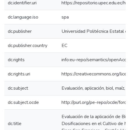
dc.identifier.uri
https://repositorio.upec.edu.ec
dc.language.iso
spa
dc.publisher
Universidad Politécnica Estatal de
dc.publisher.country
EC
dc.rights
info:eu-repo/semantics/openAcce
dc.rights.uri
https://creativecommons.org/licen
dc.subject
Evaluación, aplicación, biol, maíz, d
dc.subject.ocde
http://purl.org/pe-repo/ocde/ford
Evaluación de la aplicación de Bio
dc.title
Dosificaciones en el Cultivo de Ma