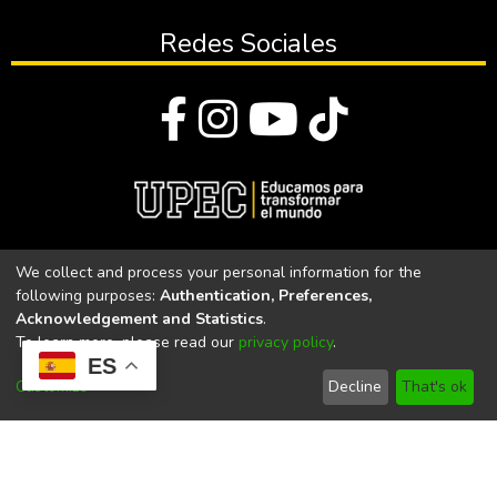
Redes Sociales
© Todos los derechos reservados 2023
We collect and process your personal information for the
following purposes:
Authentication, Preferences,
Universidad Politécnica Estatal del Carchi
Acknowledgement and Statistics
.
To learn more, please read our
privacy policy
.
Universidad Politécnica Estatal del Carchi | Acreditada por el
ES
CACES Resolución N°. 160-SE-33-CACES-2020
Customize
Decline
That's ok