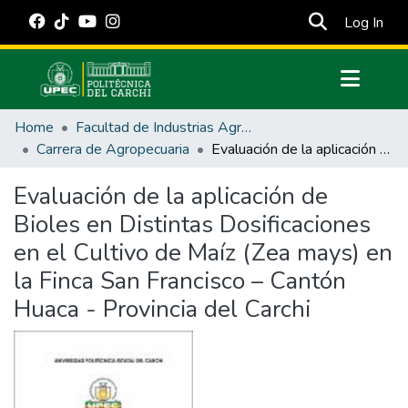
(cur
Log In
Communities & Collections
Home
Facultad de Industrias Agropecuarias y Ciencias Ambientales
All of DSpace
Carrera de Agropecuaria
Evaluación de la aplicación de Bioles en Distintas Dosificaciones en el Cultivo de Maíz (Zea mays) en la Finca San Francisco – Cantón Huaca - Provincia del Carchi
Statistics
Evaluación de la aplicación de
Estadísticas Externas
Bioles en Distintas Dosificaciones
Manuales
en el Cultivo de Maíz (Zea mays) en
la Finca San Francisco – Cantón
Huaca - Provincia del Carchi