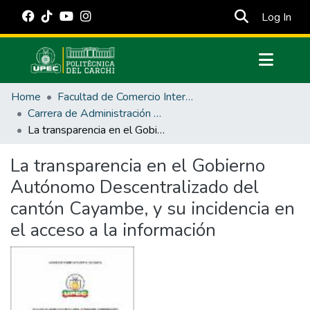
(cur
Log In
Communities & Collections
Home
Facultad de Comercio Internacional, Integración, Administración y Economía Empresarial
All of DSpace
Carrera de Administración Pública
La transparencia en el Gobierno Autónomo Descentralizado del cantón Cayambe, y su incidencia en el acceso a la información
Statistics
Estadísticas Externas
La transparencia en el Gobierno
Autónomo Descentralizado del
Manuales
cantón Cayambe, y su incidencia en
el acceso a la información