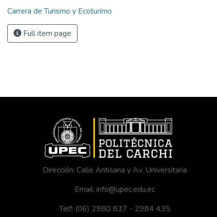
Carrera de Turismo y Ecoturimo
Full item page
Dirección: Calle Antisana y Av. Universitaria
Email: info@upec.edu.ec
Telf: (06) 2980 837 - 2984 435