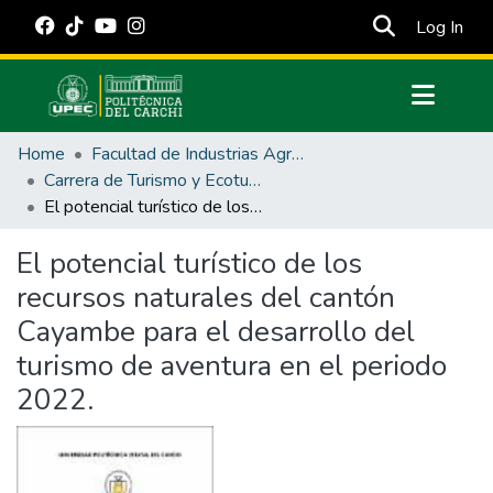
(cur
Log In
Communities & Collections
Home
Facultad de Industrias Agropecuarias y Ciencias Ambientales
All of DSpace
Carrera de Turismo y Ecoturimo
El potencial turístico de los recursos naturales del cantón Cayambe para el desarrollo del turismo de aventura en el periodo 2022.
Statistics
Estadísticas Externas
El potencial turístico de los
recursos naturales del cantón
Manuales
Cayambe para el desarrollo del
turismo de aventura en el periodo
2022.