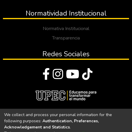
Normatividad Institucional
Normativa Institucional
Transparencia
Redes Sociales
© Todos los derechos reservados 2023
We collect and process your personal information for the
following purposes:
Authentication, Preferences,
Universidad Politécnica Estatal del Carchi
Acknowledgement and Statistics
.