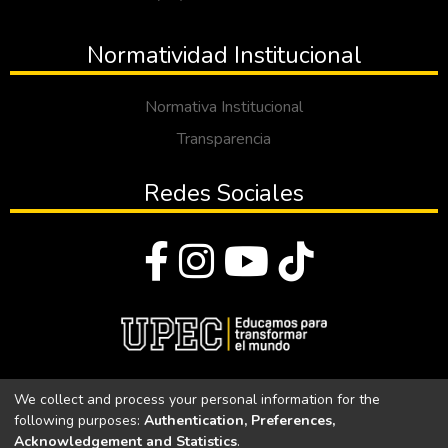
Normatividad Institucional
Normativa Institucional
Transparencia
Redes Sociales
© Todos los derechos reservados 2023
We collect and process your personal information for the
following purposes:
Authentication, Preferences,
Universidad Politécnica Estatal del Carchi
Acknowledgement and Statistics
.