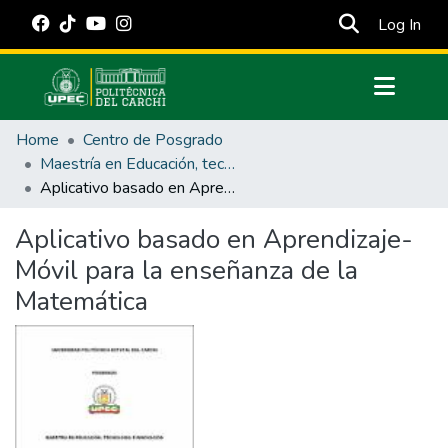
(cur
Log In
Communities & Collections
Home
Centro de Posgrado
All of DSpace
Maestría en Educación, tecnología e innovación.
Aplicativo basado en Aprendizaje-Móvil para la enseñanza de la Matemática
Statistics
Estadísticas Externas
Aplicativo basado en Aprendizaje-
Móvil para la enseñanza de la
Manuales
Matemática