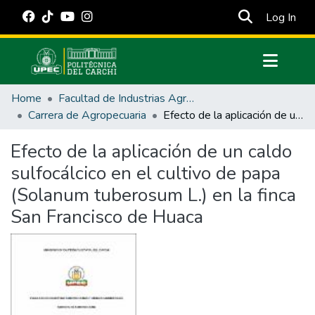
(cur
Log In
Communities & Collections
Home
Facultad de Industrias Agropecuarias y Ciencias Ambientales
All of DSpace
Carrera de Agropecuaria
Efecto de la aplicación de un caldo sulfocálcico en el cultivo de papa (Solanum tuberosum L.) en la finca San Francisco de Huaca
Statistics
Efecto de la aplicación de un caldo
Estadísticas Externas
sulfocálcico en el cultivo de papa
Manuales
(Solanum tuberosum L.) en la finca
San Francisco de Huaca