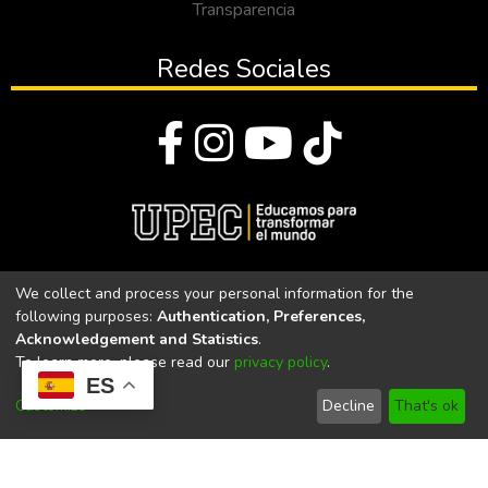
Transparencia
Redes Sociales
© Todos los derechos reservados 2023
We collect and process your personal information for the
following purposes:
Authentication, Preferences,
Universidad Politécnica Estatal del Carchi
Acknowledgement and Statistics
.
To learn more, please read our
privacy policy
.
Universidad Politécnica Estatal del Carchi | Acreditada por el
ES
CACES Resolución N°. 160-SE-33-CACES-2020
Customize
Decline
That's ok