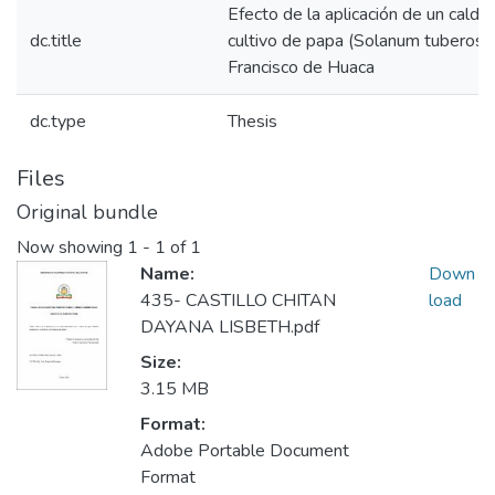
Efecto de la aplicación de un caldo 
dc.title
cultivo de papa (Solanum tuberosum
Francisco de Huaca
dc.type
Thesis
Files
Original bundle
Now showing
1 - 1 of 1
Name:
Down
435- CASTILLO CHITAN
load
DAYANA LISBETH.pdf
Size:
3.15 MB
Format:
Adobe Portable Document
Format