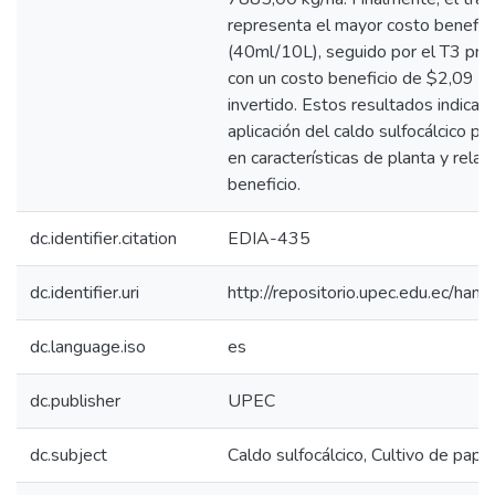
representa el mayor costo benefic
(40ml/10L), seguido por el T3 pr
con un costo beneficio de $2,09 po
invertido. Estos resultados indican 
aplicación del caldo sulfocálcico pa
en características de planta y relac
beneficio.
dc.identifier.citation
EDIA-435
dc.identifier.uri
http://repositorio.upec.edu.ec/h
dc.language.iso
es
dc.publisher
UPEC
dc.subject
Caldo sulfocálcico, Cultivo de pap