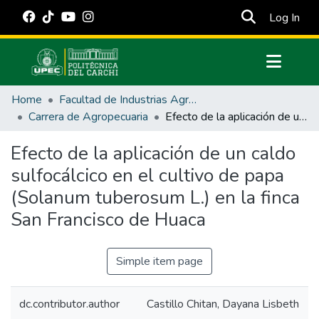
(cur
Log In
Communities & Collections
Home
Facultad de Industrias Agropecuarias y Ciencias Ambientales
All of DSpace
Carrera de Agropecuaria
Efecto de la aplicación de un caldo sulfocálcico en el cultivo de papa (Solanum tuberosum L.) en la finca San Francisco de Huaca
Statistics
Efecto de la aplicación de un caldo
Estadísticas Externas
sulfocálcico en el cultivo de papa
Manuales
(Solanum tuberosum L.) en la finca
San Francisco de Huaca
Simple item page
dc.contributor.author
Castillo Chitan, Dayana Lisbeth