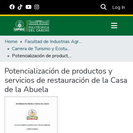
(cur
Log In
Communities & Collections
Home
Facultad de Industrias Agropecuarias y Ciencias Ambientales
All of DSpace
Carrera de Turismo y Ecoturimo
Potencialización de productos y servicios de restauración de la Casa de la Abuela
Statistics
Estadísticas Externas
Potencialización de productos y
servicios de restauración de la Casa
Manuales
de la Abuela