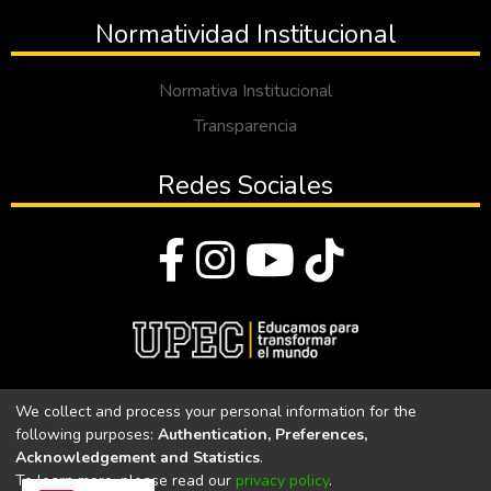
Normatividad Institucional
Normativa Institucional
Transparencia
Redes Sociales
© Todos los derechos reservados 2023
We collect and process your personal information for the
following purposes:
Authentication, Preferences,
Universidad Politécnica Estatal del Carchi
Acknowledgement and Statistics
.
To learn more, please read our
privacy policy
.