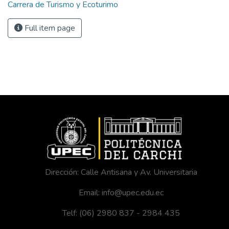
Carrera de Turismo y Ecoturimo
Full item page
Dirección: Calle Antisana y Av. Universitaria
Email: info@upec.edu.ec
Telf: (06) 2980 837 - 2984 435