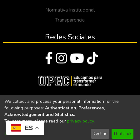
Normativa Institucional
Transparencia
Redes Sociales
© Todos los derechos reservados 2023
We collect and process your personal information for the
following purposes:
Authentication, Preferences,
Universidad Politécnica Estatal del Carchi
Acknowledgement and Statistics
.
To learn more, please read our
privacy policy
.
Universidad Politécnica Estatal del Carchi | Acreditada por el
ES
CACES Resolución N°. 160-SE-33-CACES-2020
Customize
Decline
That's ok