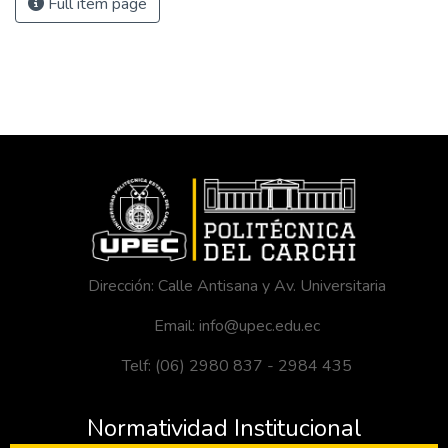
Full item page
Dirección: Calle Antisana y Av. Universitaria
Email: info@upec.edu.ec
Telf: (06) 2980 837 - 2984 435
Normatividad Institucional