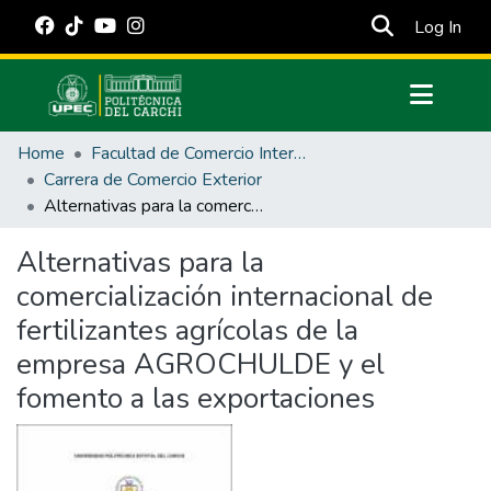
(cur
Log In
Communities & Collections
Home
Facultad de Comercio Internacional, Integración, Administración y Economía Empresarial
All of DSpace
Carrera de Comercio Exterior
Alternativas para la comercialización internacional de fertilizantes agrícolas de la empresa AGROCHULDE y el fomento a las exportaciones
Statistics
Estadísticas Externas
Alternativas para la
comercialización internacional de
Manuales
fertilizantes agrícolas de la
empresa AGROCHULDE y el
fomento a las exportaciones