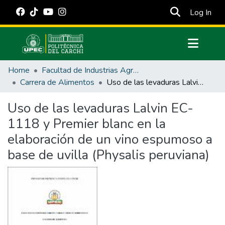
(cur
Log In
Communities & Collections
Home
Facultad de Industrias Agropecuarias y Ciencias Ambientales
All of DSpace
Carrera de Alimentos
Uso de las levaduras Lalvin EC-1118 y Premier blanc en la elaboración de un vino espumoso a base de uvilla (Physalis peruviana)
Statistics
Uso de las levaduras Lalvin EC-
Estadísticas Externas
1118 y Premier blanc en la
Manuales
elaboración de un vino espumoso a
base de uvilla (Physalis peruviana)