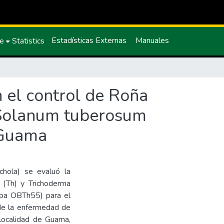
Estadísticas Externas
Manuales
ce
Statistics
n el control de Roña
 (Solanum tuberosum
 Guama
chola) se evaluó la
 (Th) y Trichoderma
Cepa OBTh55) para el
 de la enfermedad de
 localidad de Guama,