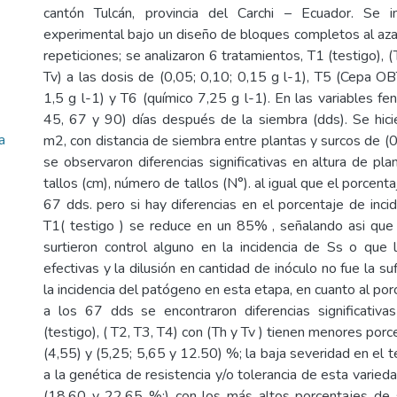
cantón Tulcán, provincia del Carchi – Ecuador. Se 
experimental bajo un diseño de bloques completos al az
repeticiones; se analizaron 6 tratamientos, T1 (testigo), (
Tv) a las dosis de (0,05; 0,10; 0,15 g l-1), T5 (Cepa O
1,5 g l-1) y T6 (químico 7,25 g l-1). En las variables fe
45, 67 y 90) días después de la siembra (dds). Se hic
a
m2, con distancia de siembra entre plantas y surcos de (
se observaron diferencias significativas en altura de pl
tallos (cm), número de tallos (N°). al igual que el porcenta
67 dds. pero si hay diferencias en el porcentaje de inci
T1( testigo ) se reduce en un 85% , señalando asi que
surtieron control alguno en la incidencia de Ss o que
efectivas y la dilusión en cantidad de inóculo no fue la su
la incidencia del patógeno en esta etapa, en cuanto al po
a los 67 dds se encontraron diferencias significativ
(testigo), ( T2, T3, T4) con (Th y Tv ) tienen menores por
(4,55) y (5,25; 5,65 y 12.50) %; la baja severidad en el
a la genética de resistencia y/o tolerancia de esta varieda
(18,60 y 22,65 %;) con los más altos porcentajes de