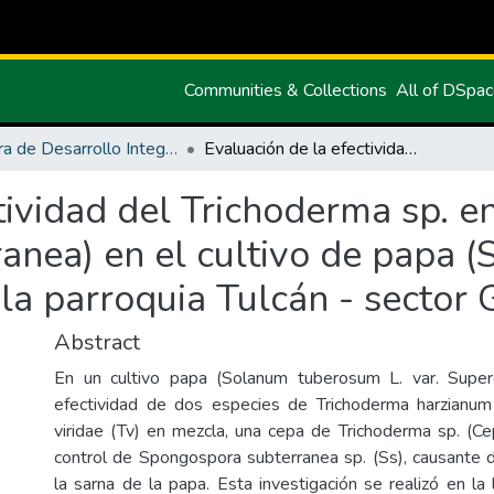
Communities & Collections
All of DSpa
Carrera de Desarrollo Integral Agropecuario
Evaluación de la efectividad del Trichoderma sp. en el control de Roña (Spongospora subterranea) en el cultivo de papa (Solanum tuberosum L.) variedad Superchola parroquia Tulcán - sector Guama
tividad del Trichoderma sp. e
anea) en el cultivo de papa
ola parroquia Tulcán - sector
Abstract
En un cultivo papa (Solanum tuberosum L. var. Super
efectividad de dos especies de Trichoderma harzianum
viridae (Tv) en mezcla, una cepa de Trichoderma sp. (
control de Spongospora subterranea sp. (Ss), causante
la sarna de la papa. Esta investigación se realizó en la