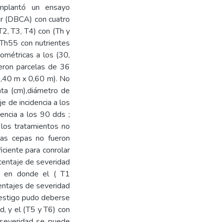
implantó un ensayo
ar (DBCA) con cuatro
T2, T3, T4) con (Th y
BTh55 con nutrientes
nométricas a los (30,
ieron parcelas de 36
0,40 m x 0,60 m). No
anta (cm),diámetro de
je de incidencia a los
dencia a los 90 dds ;
 los tratamientos no
 las cepas no fueron
ficiente para conrolar
rcentaje de severidad
as en donde el ( T1
centajes de severidad
 testigo pudo deberse
d, y el (T5 y T6) con
 severidad se puede