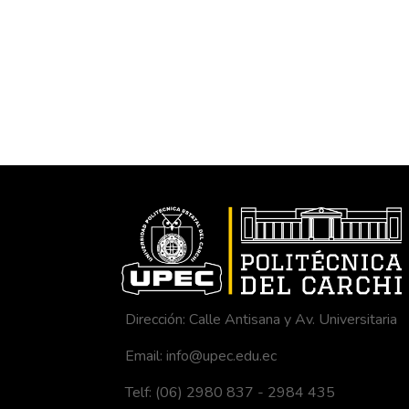
Dirección: Calle Antisana y Av. Universitaria
Email: info@upec.edu.ec
Telf: (06) 2980 837 - 2984 435