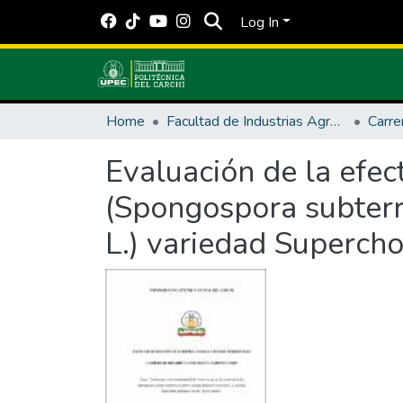
Log In
Home
Facultad de Industrias Agropecuarias y Ciencias Ambientales
Evaluación de la efec
(Spongospora subterr
L.) variedad Superch